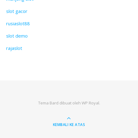
slot gacor
rusiaslot88
slot demo
rajaslot
Tema Bard dibuat oleh
WP Royal
.
KEMBALI KE ATAS