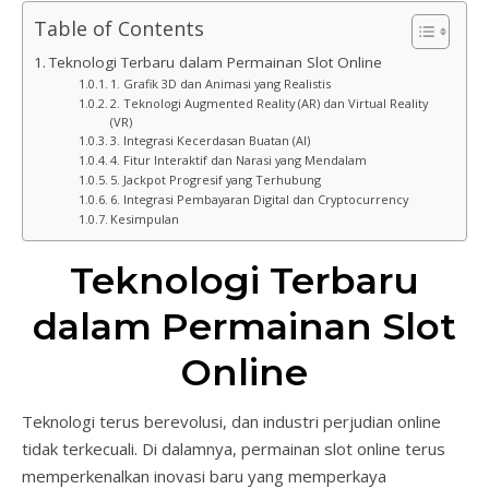
Table of Contents
Teknologi Terbaru dalam Permainan Slot Online
1. Grafik 3D dan Animasi yang Realistis
2. Teknologi Augmented Reality (AR) dan Virtual Reality
(VR)
3. Integrasi Kecerdasan Buatan (AI)
4. Fitur Interaktif dan Narasi yang Mendalam
5. Jackpot Progresif yang Terhubung
6. Integrasi Pembayaran Digital dan Cryptocurrency
Kesimpulan
Teknologi Terbaru
dalam Permainan Slot
Online
Teknologi terus berevolusi, dan industri perjudian online
tidak terkecuali. Di dalamnya, permainan slot online terus
memperkenalkan inovasi baru yang memperkaya