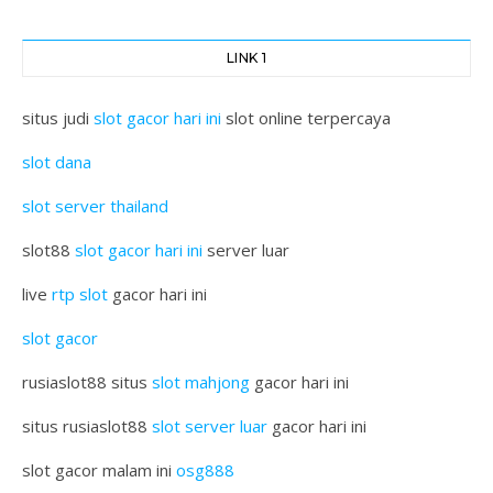
LINK 1
situs judi
slot gacor hari ini
slot online terpercaya
slot dana
slot server thailand
slot88
slot gacor hari ini
server luar
live
rtp slot
gacor hari ini
slot gacor
rusiaslot88 situs
slot mahjong
gacor hari ini
situs rusiaslot88
slot server luar
gacor hari ini
slot gacor malam ini
osg888