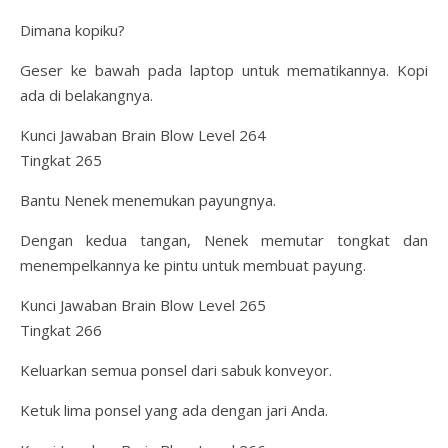
Dimana kopiku?
Geser ke bawah pada laptop untuk mematikannya. Kopi
ada di belakangnya.
Kunci Jawaban Brain Blow Level 264
Tingkat 265
Bantu Nenek menemukan payungnya.
Dengan kedua tangan, Nenek memutar tongkat dan
menempelkannya ke pintu untuk membuat payung.
Kunci Jawaban Brain Blow Level 265
Tingkat 266
Keluarkan semua ponsel dari sabuk konveyor.
Ketuk lima ponsel yang ada dengan jari Anda.