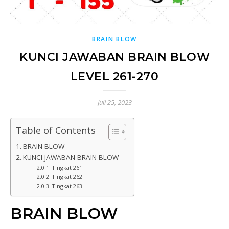
BRAIN BLOW
KUNCI JAWABAN BRAIN BLOW
LEVEL 261-270
Juli 25, 2023
Table of Contents
BRAIN BLOW
KUNCI JAWABAN BRAIN BLOW
Tingkat 261
Tingkat 262
Tingkat 263
BRAIN BLOW