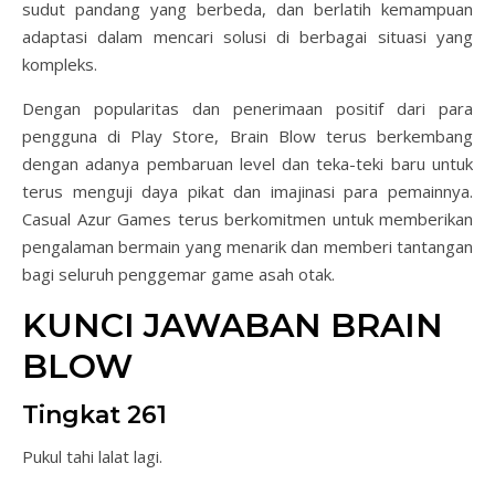
sudut pandang yang berbeda, dan berlatih kemampuan
adaptasi dalam mencari solusi di berbagai situasi yang
kompleks.
Dengan popularitas dan penerimaan positif dari para
pengguna di Play Store, Brain Blow terus berkembang
dengan adanya pembaruan level dan teka-teki baru untuk
terus menguji daya pikat dan imajinasi para pemainnya.
Casual Azur Games terus berkomitmen untuk memberikan
pengalaman bermain yang menarik dan memberi tantangan
bagi seluruh penggemar game asah otak.
KUNCI JAWABAN BRAIN
BLOW
Tingkat 261
Pukul tahi lalat lagi.