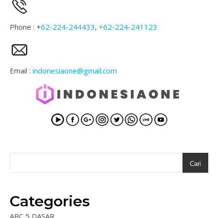
Phone : +
62-224-244433
,
+62-224-241123
Email :
indonesiaone@gmail.com
Cari
Categories
ABC 5 DASAR