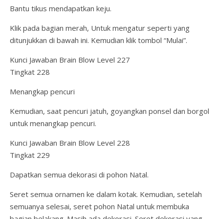
Bantu tikus mendapatkan keju.
Klik pada bagian merah, Untuk mengatur seperti yang
ditunjukkan di bawah ini. Kemudian klik tombol “Mulai”.
Kunci Jawaban Brain Blow Level 227
Tingkat 228
Menangkap pencuri
Kemudian, saat pencuri jatuh, goyangkan ponsel dan borgol
untuk menangkap pencuri.
Kunci Jawaban Brain Blow Level 228
Tingkat 229
Dapatkan semua dekorasi di pohon Natal.
Seret semua ornamen ke dalam kotak. Kemudian, setelah
semuanya selesai, seret pohon Natal untuk membuka
bagian belakang. Masih ada dekorasi. Seret dekorasi yang