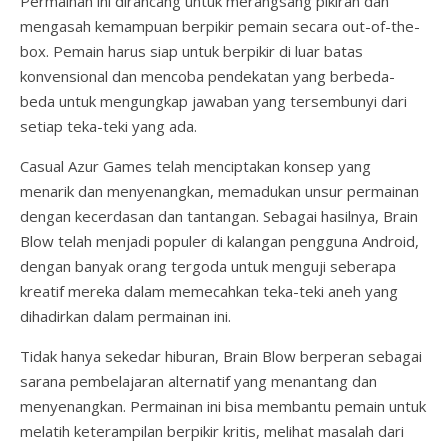
Permainan ini dirancang untuk merangsang pikiran dan
mengasah kemampuan berpikir pemain secara out-of-the-
box. Pemain harus siap untuk berpikir di luar batas
konvensional dan mencoba pendekatan yang berbeda-
beda untuk mengungkap jawaban yang tersembunyi dari
setiap teka-teki yang ada.
Casual Azur Games telah menciptakan konsep yang
menarik dan menyenangkan, memadukan unsur permainan
dengan kecerdasan dan tantangan. Sebagai hasilnya, Brain
Blow telah menjadi populer di kalangan pengguna Android,
dengan banyak orang tergoda untuk menguji seberapa
kreatif mereka dalam memecahkan teka-teki aneh yang
dihadirkan dalam permainan ini.
Tidak hanya sekedar hiburan, Brain Blow berperan sebagai
sarana pembelajaran alternatif yang menantang dan
menyenangkan. Permainan ini bisa membantu pemain untuk
melatih keterampilan berpikir kritis, melihat masalah dari