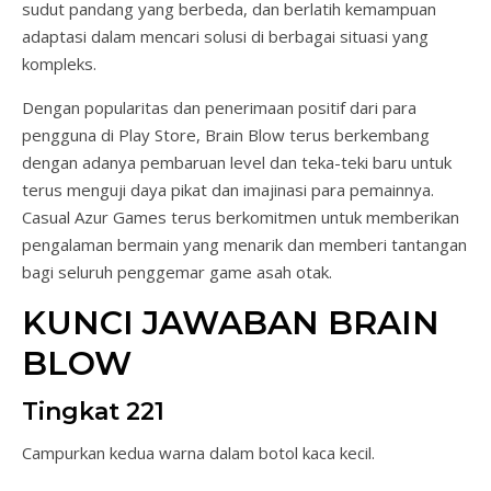
sudut pandang yang berbeda, dan berlatih kemampuan
adaptasi dalam mencari solusi di berbagai situasi yang
kompleks.
Dengan popularitas dan penerimaan positif dari para
pengguna di Play Store, Brain Blow terus berkembang
dengan adanya pembaruan level dan teka-teki baru untuk
terus menguji daya pikat dan imajinasi para pemainnya.
Casual Azur Games terus berkomitmen untuk memberikan
pengalaman bermain yang menarik dan memberi tantangan
bagi seluruh penggemar game asah otak.
KUNCI JAWABAN BRAIN
BLOW
Tingkat 221
Campurkan kedua warna dalam botol kaca kecil.