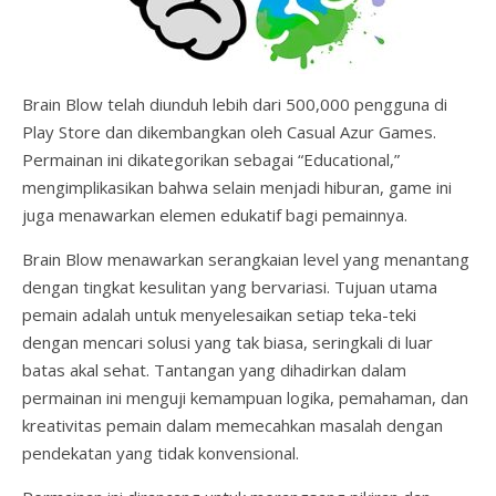
Brain Blow telah diunduh lebih dari 500,000 pengguna di
Play Store dan dikembangkan oleh Casual Azur Games.
Permainan ini dikategorikan sebagai “Educational,”
mengimplikasikan bahwa selain menjadi hiburan, game ini
juga menawarkan elemen edukatif bagi pemainnya.
Brain Blow menawarkan serangkaian level yang menantang
dengan tingkat kesulitan yang bervariasi. Tujuan utama
pemain adalah untuk menyelesaikan setiap teka-teki
dengan mencari solusi yang tak biasa, seringkali di luar
batas akal sehat. Tantangan yang dihadirkan dalam
permainan ini menguji kemampuan logika, pemahaman, dan
kreativitas pemain dalam memecahkan masalah dengan
pendekatan yang tidak konvensional.