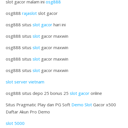
slot gacor malam ini
osg888
osg888
rajaslot
slot gacor
osg888 situs
slot gacor
hari ini
osg888 situs
slot
gacor maxwin
osg888 situs
slot
gacor maxwin
osg888 situs
slot
gacor maxwin
osg888 situs
slot
gacor maxwin
slot server vietnam
osg888 situs depo 25 bonus 25
slot gacor
online
Situs Pragmatic Play dan PG Soft
Demo Slot
Gacor x500
Daftar Akun Pro Demo
slot 5000