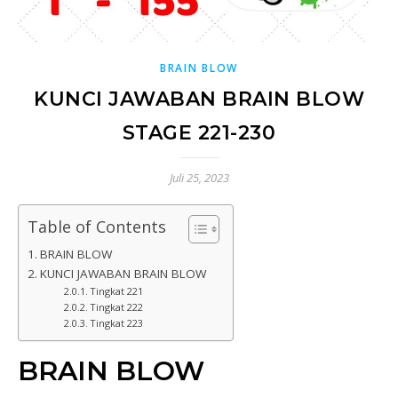
BRAIN BLOW
KUNCI JAWABAN BRAIN BLOW
STAGE 221-230
Juli 25, 2023
Table of Contents
BRAIN BLOW
KUNCI JAWABAN BRAIN BLOW
Tingkat 221
Tingkat 222
Tingkat 223
BRAIN BLOW