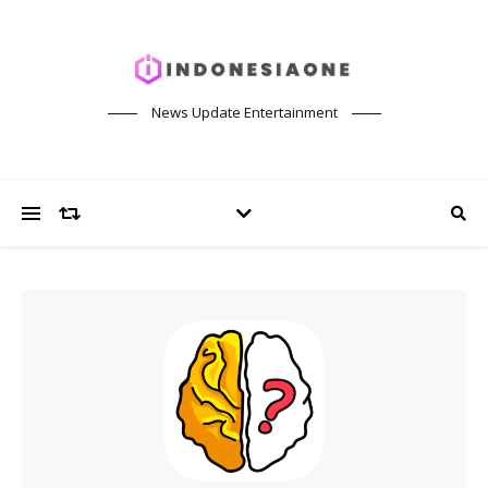
News Update Entertainment