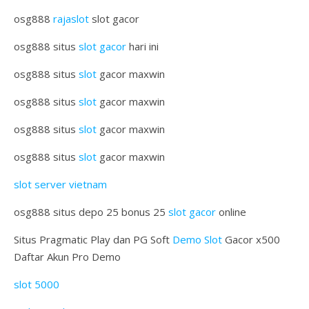
osg888
rajaslot
slot gacor
osg888 situs
slot gacor
hari ini
osg888 situs
slot
gacor maxwin
osg888 situs
slot
gacor maxwin
osg888 situs
slot
gacor maxwin
osg888 situs
slot
gacor maxwin
slot server vietnam
osg888 situs depo 25 bonus 25
slot gacor
online
Situs Pragmatic Play dan PG Soft
Demo Slot
Gacor x500
Daftar Akun Pro Demo
slot 5000