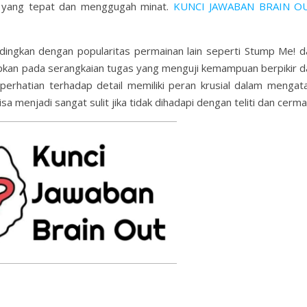
han yang tepat dan menggugah minat.
KUNCI JAWABAN BRAIN O
dingkan dengan popularitas permainan lain seperti Stump Me! d
apkan pada serangkaian tugas yang menguji kemampuan berpikir d
erhatian terhadap detail memiliki peran krusial dalam mengata
a menjadi sangat sulit jika tidak dihadapi dengan teliti dan cerma