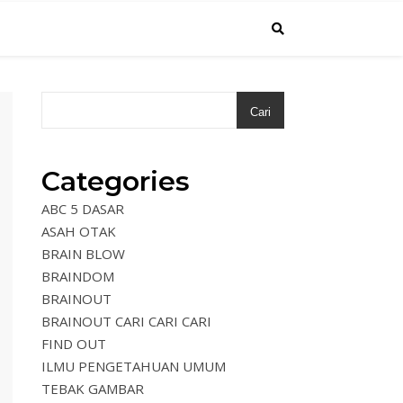
Cari
Categories
ABC 5 DASAR
ASAH OTAK
BRAIN BLOW
BRAINDOM
BRAINOUT
BRAINOUT CARI CARI CARI
FIND OUT
ILMU PENGETAHUAN UMUM
TEBAK GAMBAR