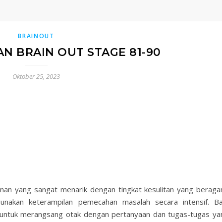
BRAINOUT
N BRAIN OUT STAGE 81-90
Oktober 25, 2023
an yang sangat menarik dengan tingkat kesulitan yang beraga
nakan keterampilan pemecahan masalah secara intensif. Ba
untuk merangsang otak dengan pertanyaan dan tugas-tugas ya