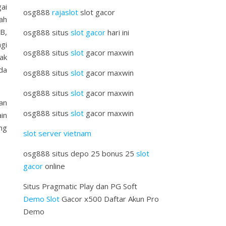
ai
osg888
rajaslot
slot gacor
ah
B,
osg888 situs
slot gacor
hari ini
gi
osg888 situs
slot
gacor maxwin
ak
da
osg888 situs
slot
gacor maxwin
osg888 situs
slot
gacor maxwin
an
osg888 situs
slot
gacor maxwin
ain
ng
slot server vietnam
osg888 situs depo 25 bonus 25
slot
gacor
online
Situs Pragmatic Play dan PG Soft
Demo Slot
Gacor x500 Daftar Akun Pro
Demo