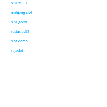
slot 5000
mahjong slot
slot gacor
rusiaslot88
slot demo
rajaslot