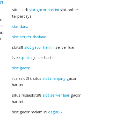
UT
situs judi
slot gacor hari ini
slot online
terpercaya
an
an
slot dana
si
slot server thailand
t.
slot88
slot gacor hari ini
server luar
live
rtp slot
gacor hari ini
slot gacor
rusiaslot88 situs
slot mahjong
gacor
hari ini
situs rusiaslot88
slot server luar
gacor
hari ini
slot gacor malam ini
osg888