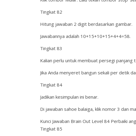
Tingkat 82
Hitung jawaban 2 digit berdasarkan gambar.
Jawabannya adalah 10+15+10+15+4+4=58.
Tingkat 83
Kalian perlu untuk membuat persegi panjang t
Jika Anda menyeret bangun sekali per detik dar
Tingkat 84
Jadikan kesimpulan ini benar.
Di jawaban sahoe balaiga, klik nomor 3 dan ma
Kunci Jawaban Brain Out Level 84 Perbaiki angk
Tingkat 85