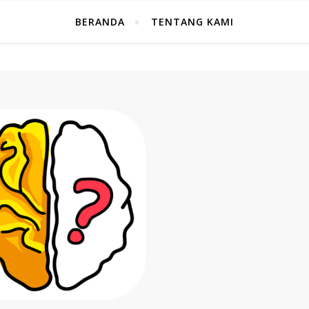
BERANDA
TENTANG KAMI