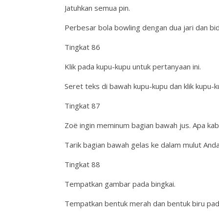
Jatuhkan semua pin.
Perbesar bola bowling dengan dua jari dan bid
Tingkat 86
Klik pada kupu-kupu untuk pertanyaan ini.
Seret teks di bawah kupu-kupu dan klik kupu-k
Tingkat 87
Zoë ingin meminum bagian bawah jus. Apa ka
Tarik bagian bawah gelas ke dalam mulut Anda
Tingkat 88
Tempatkan gambar pada bingkai.
Tempatkan bentuk merah dan bentuk biru pada