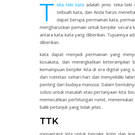
T
eka-teki kata
adalah jenis teka-teki 
sebuah kata, dan Anda harus menebak
dapat berupa permainan kata, permain
mengharuskan pemain untuk berpikir secara
antara kata-kata yang diberikan. Tujuannya a
diberikan.
kata dapat menjadi permainan yang menye
kosakata, dan meningkatkan keterampilan 
kemampuan berpikir kita di era digital yang 
dari rutinitas sehari-hari dan menyelidiki lab
penting dari budaya manusia. Dalam bentukn
solusi untuk masalah atau pertanyaan kita. bis
memecahkan perhitungan rumit, menemukan p
balik petunjuk yang tidak jelas.
TTK
menantang kita untuk berpikir kritis dan k