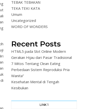
TEBAK TEBAKAN
ng
TEKA TEKI KATA
ut
Umum
li
Uncategorized
an
WORD OF WONDERS
ng
Recent Posts
ih
ji
HTML5 pada Slot Online Modern
ri
Gerakan Hijau dari Pasar Tradisional
an
7 Mitos Tentang Clean Eating
an
Perbedaan Sistem Reproduksi Pria
tuk
Wanita”
di
Kesehatan Mental di Tengah
Kesibukan
LINK 1
an