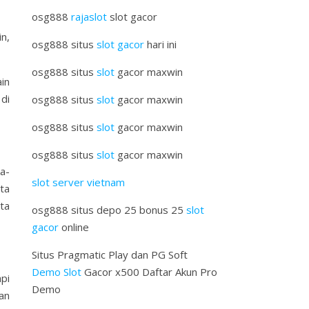
osg888
rajaslot
slot gacor
n,
osg888 situs
slot gacor
hari ini
osg888 situs
slot
gacor maxwin
in
di
osg888 situs
slot
gacor maxwin
osg888 situs
slot
gacor maxwin
osg888 situs
slot
gacor maxwin
ka-
slot server vietnam
ta
ta
osg888 situs depo 25 bonus 25
slot
gacor
online
Situs Pragmatic Play dan PG Soft
Demo Slot
Gacor x500 Daftar Akun Pro
pi
Demo
gan