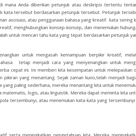
di mana Anda diberikan petunjuk atau deskripsi tertentu tenta
 kata tersebut berdasarkan petunjuk tersebut. Petunjuk terseb
an asosiasi, atau penggunaan bahasa yang kreatif. kata sering ka
 kreatif, menghubungkan konsep-konsep, dan menemukan hubung
dalah untuk mencari tahu kata yang tepat berdasarkan petunjuk ya
nangkan untuk mengasah kemampuan berpikir kreatif, melat
bahasa.
tetap menjadi cara yang menyenangkan untuk mengu
serba cepat ini. Ini memberi kita kesempatan untuk melepaskan di
irin pikiran yang menantang.
Sejak zaman kuno,telah menjadi bagi
ya yang paling sederhana, mereka menantang kita untuk menemuk
a matematis, logis, atau linguistik. Mereka dapat meminta kita un
ola tersembunyi, atau menemukan kata-kata yang tersembunyi 
reatif serta meningkatkan pengetahuan kita. Mereka meningkatk