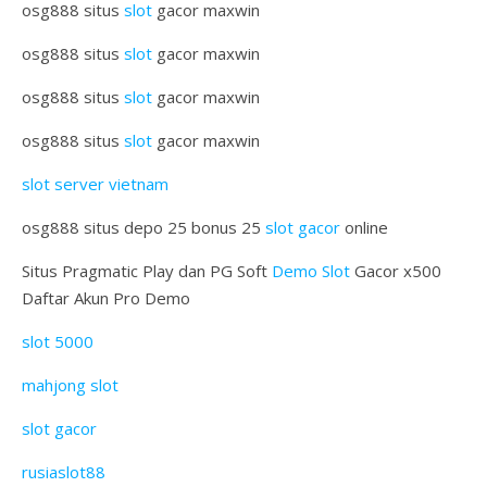
osg888 situs
slot
gacor maxwin
osg888 situs
slot
gacor maxwin
osg888 situs
slot
gacor maxwin
osg888 situs
slot
gacor maxwin
slot server vietnam
osg888 situs depo 25 bonus 25
slot gacor
online
Situs Pragmatic Play dan PG Soft
Demo Slot
Gacor x500
Daftar Akun Pro Demo
slot 5000
mahjong slot
slot gacor
rusiaslot88