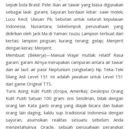
sepak bola Brasil: Pele: Ikan air tawar yang biasa digunakan
sebagai lauk: gurami; Sayuran berdaun lebar: sawi molek;
Lucu: Kecil; Ulasan: Pk; Sebutan untuk seluruh kepulauan
Indonesia: Nusantara; Sekelompok perusahaan yang
didirikan oleh Jack Ma di Yaman: Isuzu; Lampion terbuat dari
kertas: lampion pingsan; kurang terang: gelap; Menjerit
dengan keras: Menjerit.
Membuat (Bekerja)—Manual Wajar mutlak: relatif Rasa
garam: garam Airnya merupakan campuran antara air tawar
dan air laut: air pasir Neptunium (singkatan): Np Teka-Teki
Silang Asli Level 151 Ini adalah jawaban untuk Level 151
dari game Original TTS.
Turis Asing Kulit Putih (Eropa, Amerika): Deskripsi Orang
Kulit Putih Satuan 100 gram: ons Sendirian, tidak dengan
orang lain Kata ganti orang yang diajak bicara dan bukan
orang lain daging, kaldu sup tradisional Indonesia dengan
sayuran, asumsikan realitas sesuatu sebelum Anda
mengetahuinya: Oracle, sebuah perusahaan perangkat