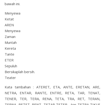
bawah ini.
Menyewa
Ketat
AREN
Menyewa
Zaman
Muntah
Kereta
Tante
ETER
Sepuluh
Bersikaplah bersih.
Teater
Kata tambahan : ATERET, ETA, ANTE, ERETAN, ARE,
NETRA, ENTAR, RANTE, ENTRE, RETA, TAR, TENAT,
TENER, TER, TERA, RENA, TETA, TRA, RET, TERAN,
TERNA, RETET, RENT, TETAR TETER , ton TETRA TIKUS