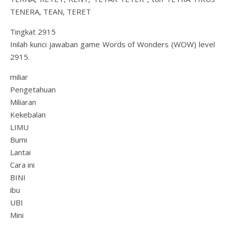
TENERA, TEAN, TERET
Tingkat 2915
Inilah kunci jawaban game Words of Wonders (WOW) level
2915.
miliar
Pengetahuan
Miliaran
Kekebalan
LIMU
Bumi
Lantai
Cara ini
BINI
ibu
UBI
Mini