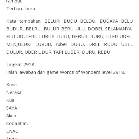
rambut
Terburu-buru
Kata tambahan: BELUR; BUDU BELDU, BUDAYA BELU
BUDUR, BELRU, BULUR BERU ULU, DOBEL SELAMANYA,
ELU UDU ERU LUBUR LURU, DEBUR, RUBU, ULER UDEL,
MENJULUKI LURUB, rubel DUBU, DREL RUDU UBEL
DULUR, UBER UDUR TAPI LUBER, DURU, REBU
Tingkat 2918
Inilah jawaban dari game Words of Wonders level 2918.
Kunci
Neraka
Kue
SAYA
Akun
Coba lihat.
ENAU
Anda