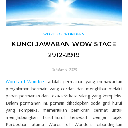
WORD OF WONDERS
KUNCI JAWABAN WOW STAGE
2912-2919
Oktober 4, 2023
Words of Wonders
adalah permainan yang menawarkan
pengalaman bermain yang cerdas dan menghibur melalui
papan permainan dan teka-teki kata silang yang kompleks.
Dalam permainan ini, pemain dihadapkan pada grid huruf
yang kompleks, memerlukan pemikiran cermat untuk
menghubungkan huruf-huruf tersebut dengan bijak.
Perbedaan utama Words of Wonders dibandingkan