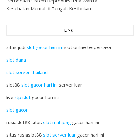
Perbedaan Sistem Reproduksi Pria Wanita”
Kesehatan Mental di Tengah Kesibukan
LINK 1
situs judi
slot gacor hari ini
slot online terpercaya
slot dana
slot server thailand
slot88
slot gacor hari ini
server luar
live
rtp slot
gacor hari ini
slot gacor
rusiaslot88 situs
slot mahjong
gacor hari ini
situs rusiaslot88
slot server luar
gacor hari ini