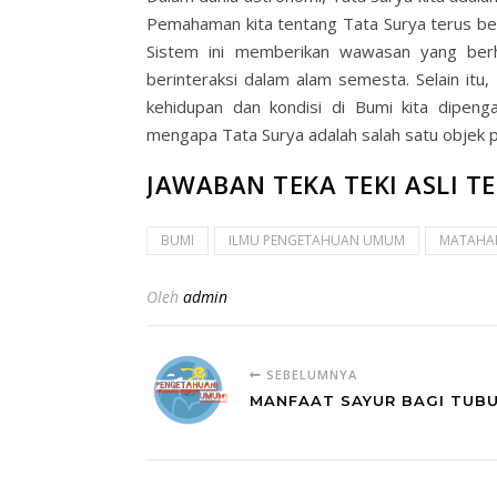
Pemahaman kita tentang Tata Surya terus ber
Sistem ini memberikan wawasan yang berha
berinteraksi dalam alam semesta. Selain it
kehidupan dan kondisi di Bumi kita dipenga
mengapa Tata Surya adalah salah satu objek p
JAWABAN TEKA TEKI ASLI T
BUMI
ILMU PENGETAHUAN UMUM
MATAHA
Oleh
admin
SEBELUMNYA
MANFAAT SAYUR BAGI TUBU