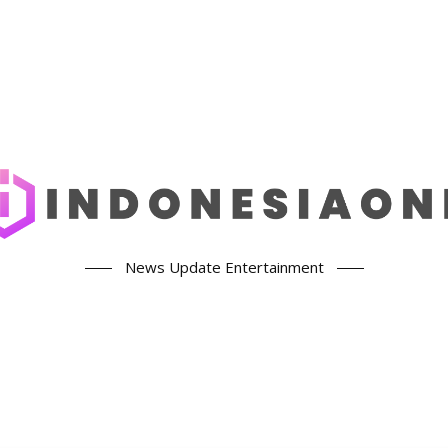
News Update Entertainment