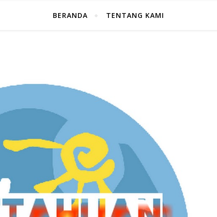
BERANDA
TENTANG KAMI