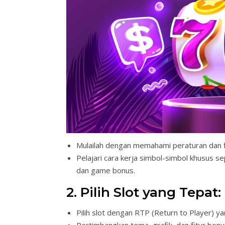
Mulailah dengan memahami peraturan dan fi
Pelajari cara kerja simbol-simbol khusus sep
dan game bonus.
2. Pilih Slot yang Tepat:
Pilih slot dengan RTP (Return to Player) ya
Pertimbangkan tema, grafik, dan fitur bonu