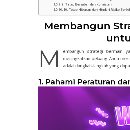
9. Tetap Bersabar dan Konsisten:
10. Tetap Hiburan dan Hindari Risiko Berle
Membangun Stra
untu
M
embangun strategi bermain y
meningkatkan peluang Anda merai
adalah langkah-langkah yang dap
1. Pahami Peraturan da