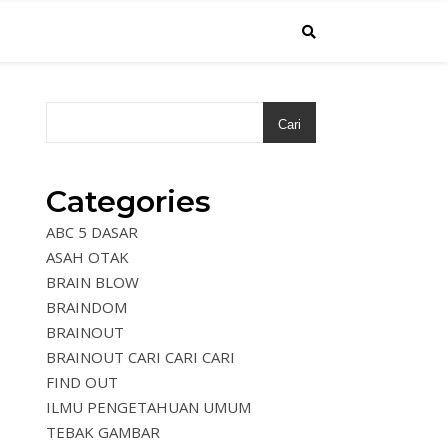
Cari
Categories
ABC 5 DASAR
ASAH OTAK
BRAIN BLOW
BRAINDOM
BRAINOUT
BRAINOUT CARI CARI CARI
FIND OUT
ILMU PENGETAHUAN UMUM
TEBAK GAMBAR