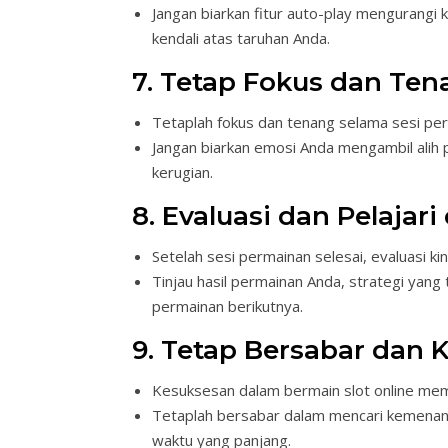
Jangan biarkan fitur auto-play mengurangi
kendali atas taruhan Anda.
7. Tetap Fokus dan Ten
Tetaplah fokus dan tenang selama sesi pe
Jangan biarkan emosi Anda mengambil alih
kerugian.
8. Evaluasi dan Pelajar
Setelah sesi permainan selesai, evaluasi ki
Tinjau hasil permainan Anda, strategi yang
permainan berikutnya.
9. Tetap Bersabar dan K
Kesuksesan dalam bermain slot online mem
Tetaplah bersabar dalam mencari kemenan
waktu yang panjang.