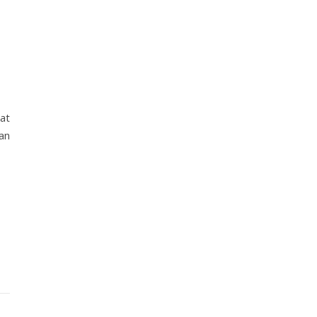
at
an