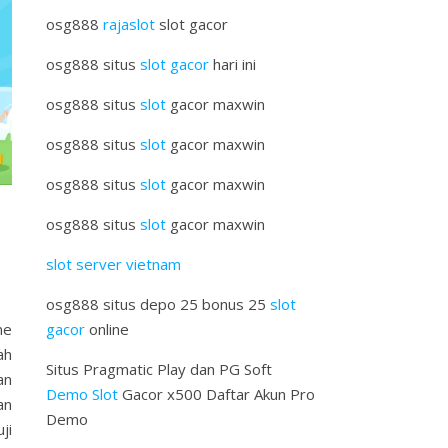
osg888
rajaslot
slot gacor
osg888 situs
slot gacor
hari ini
osg888 situs
slot
gacor maxwin
osg888 situs
slot
gacor maxwin
osg888 situs
slot
gacor maxwin
osg888 situs
slot
gacor maxwin
E
slot server vietnam
osg888 situs depo 25 bonus 25
slot
me
gacor
online
ah
Situs Pragmatic Play dan PG Soft
an
Demo Slot
Gacor x500 Daftar Akun Pro
an
Demo
ji