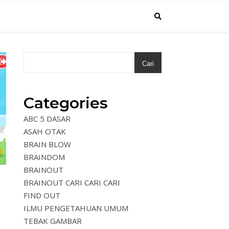
Cari
Categories
ABC 5 DASAR
ASAH OTAK
BRAIN BLOW
BRAINDOM
BRAINOUT
BRAINOUT CARI CARI CARI
E
FIND OUT
ILMU PENGETAHUAN UMUM
TEBAK GAMBAR