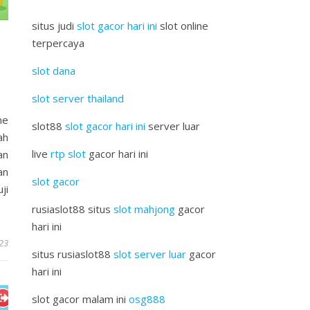
situs judi
slot gacor hari ini
slot online
terpercaya
E
slot dana
slot server thailand
me
slot88
slot gacor hari ini
server luar
ah
live
rtp slot
gacor hari ini
an
an
slot gacor
ji
rusiaslot88 situs
slot mahjong
gacor
hari ini
023
situs rusiaslot88
slot server luar
gacor
hari ini
slot gacor malam ini
osg888