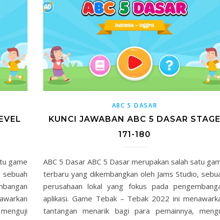
ABC 5 DASAR
EVEL
KUNCI JAWABAN ABC 5 DASAR STAG
171-180
atu game
ABC 5 Dasar ABC 5 Dasar merupakan salah satu ga
, sebuah
terbaru yang dikembangkan oleh Jams Studio, sebu
mbangan
perusahaan lokal yang fokus pada pengembang
nawarkan
aplikasi. Game Tebak – Tebak 2022 ini menawark
menguji
tantangan menarik bagi para pemainnya, mengu