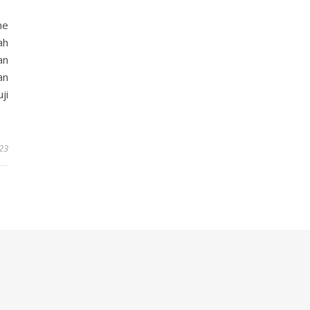
me
ah
an
an
ji
023