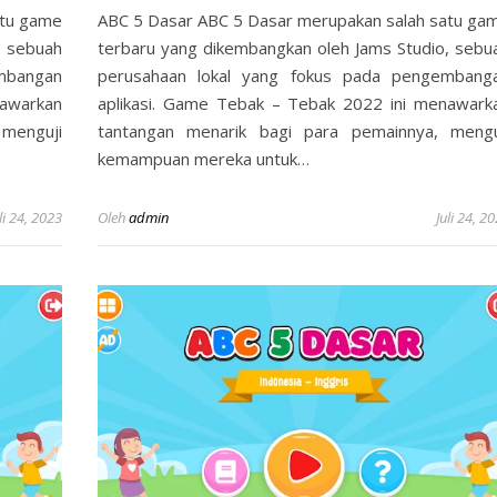
atu game
ABC 5 Dasar ABC 5 Dasar merupakan salah satu ga
, sebuah
terbaru yang dikembangkan oleh Jams Studio, sebu
mbangan
perusahaan lokal yang fokus pada pengembang
nawarkan
aplikasi. Game Tebak – Tebak 2022 ini menawark
menguji
tantangan menarik bagi para pemainnya, mengu
kemampuan mereka untuk…
li 24, 2023
Oleh
admin
Juli 24, 2