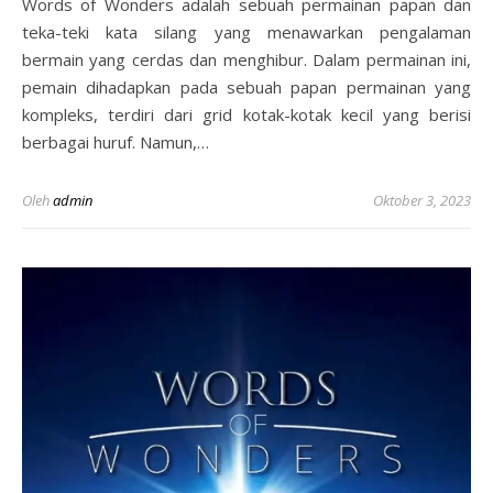
Words of Wonders adalah sebuah permainan papan dan
teka-teki kata silang yang menawarkan pengalaman
bermain yang cerdas dan menghibur. Dalam permainan ini,
pemain dihadapkan pada sebuah papan permainan yang
kompleks, terdiri dari grid kotak-kotak kecil yang berisi
berbagai huruf. Namun,…
Oleh
admin
Oktober 3, 2023