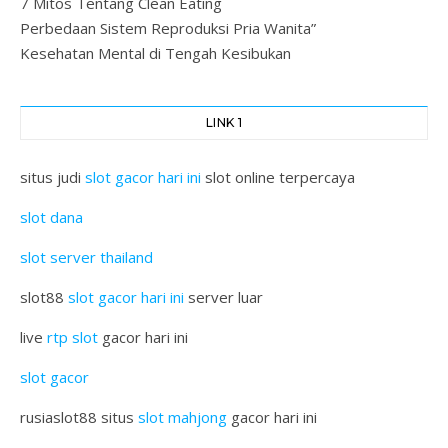
7 Mitos Tentang Clean Eating
Perbedaan Sistem Reproduksi Pria Wanita”
Kesehatan Mental di Tengah Kesibukan
LINK 1
situs judi
slot gacor hari ini
slot online terpercaya
slot dana
slot server thailand
slot88
slot gacor hari ini
server luar
live
rtp slot
gacor hari ini
slot gacor
rusiaslot88 situs
slot mahjong
gacor hari ini