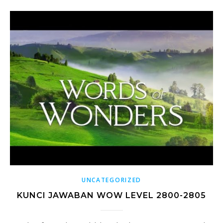
UNCATEGORIZED
KUNCI JAWABAN WOW LEVEL 2800-2805