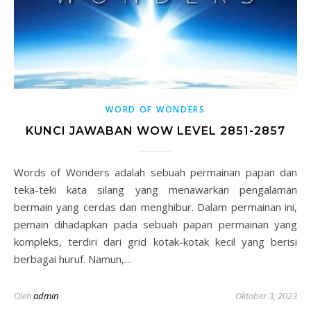
WORD OF WONDERS
KUNCI JAWABAN WOW LEVEL 2851-2857
Words of Wonders adalah sebuah permainan papan dan
teka-teki kata silang yang menawarkan pengalaman
bermain yang cerdas dan menghibur. Dalam permainan ini,
pemain dihadapkan pada sebuah papan permainan yang
kompleks, terdiri dari grid kotak-kotak kecil yang berisi
berbagai huruf. Namun,…
Oleh
admin
Oktober 3, 2023