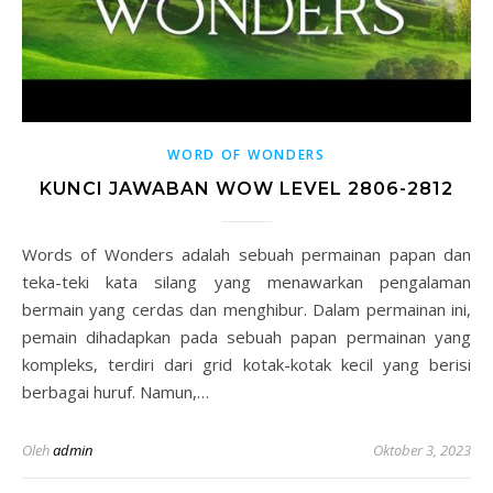
WORD OF WONDERS
KUNCI JAWABAN WOW LEVEL 2806-2812
Words of Wonders adalah sebuah permainan papan dan
teka-teki kata silang yang menawarkan pengalaman
bermain yang cerdas dan menghibur. Dalam permainan ini,
pemain dihadapkan pada sebuah papan permainan yang
kompleks, terdiri dari grid kotak-kotak kecil yang berisi
berbagai huruf. Namun,…
Oleh
admin
Oktober 3, 2023