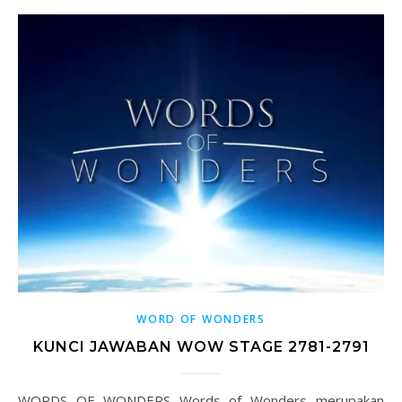
WORD OF WONDERS
KUNCI JAWABAN WOW STAGE 2781-2791
WORDS OF WONDERS Words of Wonders merupakan