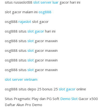
situs rusiaslot88
slot server luar
gacor hari ini
slot gacor malam ini
osg888
osg888
rajaslot
slot gacor
osg888 situs
slot gacor
hari ini
osg888 situs
slot
gacor maxwin
osg888 situs
slot
gacor maxwin
osg888 situs
slot
gacor maxwin
osg888 situs
slot
gacor maxwin
slot server vietnam
osg888 situs depo 25 bonus 25
slot gacor
online
Situs Pragmatic Play dan PG Soft
Demo Slot
Gacor x500
Daftar Akun Pro Demo