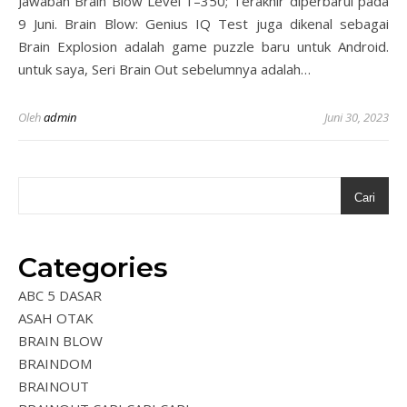
Jawaban Brain Blow Level 1–350; Terakhir diperbarui pada
9 Juni. Brain Blow: Genius IQ Test juga dikenal sebagai
Brain Explosion adalah game puzzle baru untuk Android.
untuk saya, Seri Brain Out sebelumnya adalah…
Oleh
admin
Juni 30, 2023
Cari
Categories
ABC 5 DASAR
ASAH OTAK
BRAIN BLOW
BRAINDOM
BRAINOUT