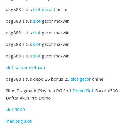
osg888 situs
slot gacor
hari ini
osg888 situs
slot
gacor maxwin
osg888 situs
slot
gacor maxwin
osg888 situs
slot
gacor maxwin
osg888 situs
slot
gacor maxwin
slot server vietnam
osg888 situs depo 25 bonus 25
slot gacor
online
Situs Pragmatic Play dan PG Soft
Demo Slot
Gacor x500
Daftar Akun Pro Demo
slot 5000
mahjong slot