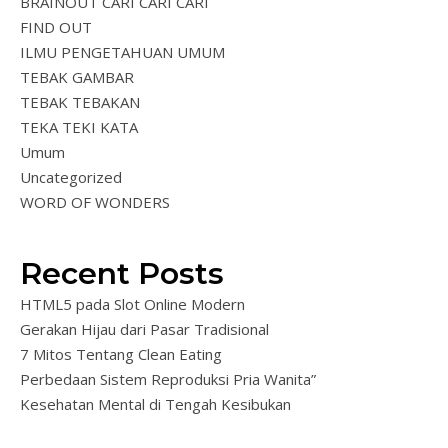
BRAINOUT CARI CARI CARI
FIND OUT
ILMU PENGETAHUAN UMUM
TEBAK GAMBAR
TEBAK TEBAKAN
TEKA TEKI KATA
Umum
Uncategorized
WORD OF WONDERS
Recent Posts
HTML5 pada Slot Online Modern
Gerakan Hijau dari Pasar Tradisional
7 Mitos Tentang Clean Eating
Perbedaan Sistem Reproduksi Pria Wanita”
Kesehatan Mental di Tengah Kesibukan