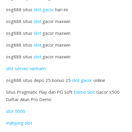
osg888 situs
slot gacor
hari ini
osg888 situs
slot
gacor maxwin
osg888 situs
slot
gacor maxwin
osg888 situs
slot
gacor maxwin
osg888 situs
slot
gacor maxwin
slot server vietnam
osg888 situs depo 25 bonus 25
slot gacor
online
Situs Pragmatic Play dan PG Soft
Demo Slot
Gacor x500
Daftar Akun Pro Demo
slot 5000
mahjong slot