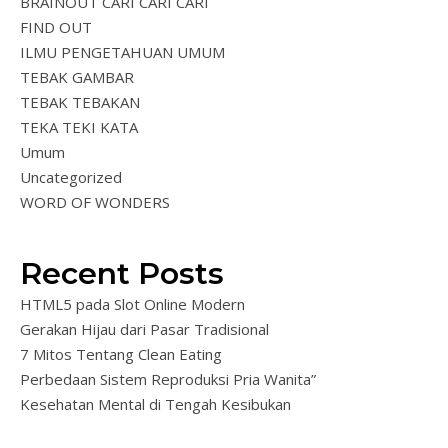
BRAINOUT CARI CARI CARI
FIND OUT
ILMU PENGETAHUAN UMUM
TEBAK GAMBAR
TEBAK TEBAKAN
TEKA TEKI KATA
Umum
Uncategorized
WORD OF WONDERS
Recent Posts
HTML5 pada Slot Online Modern
Gerakan Hijau dari Pasar Tradisional
7 Mitos Tentang Clean Eating
Perbedaan Sistem Reproduksi Pria Wanita”
Kesehatan Mental di Tengah Kesibukan