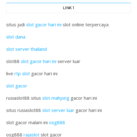
LINK 1
situs judi
slot gacor hari ini
slot online terpercaya
slot dana
slot server thailand
slot88
slot gacor hari ini
server luar
live
rtp slot
gacor hari ini
slot gacor
rusiaslot88 situs
slot mahjong
gacor hari ini
situs rusiaslot88
slot server luar
gacor hari ini
slot gacor malam ini
osg888
osg888
rajaslot
slot gacor