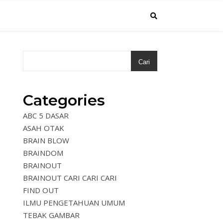
Cari
Categories
ABC 5 DASAR
ASAH OTAK
BRAIN BLOW
BRAINDOM
BRAINOUT
BRAINOUT CARI CARI CARI
FIND OUT
ILMU PENGETAHUAN UMUM
TEBAK GAMBAR