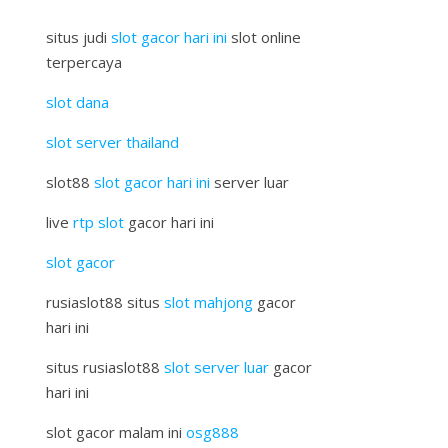
situs judi
slot gacor hari ini
slot online
terpercaya
slot dana
slot server thailand
slot88
slot gacor hari ini
server luar
live
rtp slot
gacor hari ini
slot gacor
rusiaslot88 situs
slot mahjong
gacor
hari ini
situs rusiaslot88
slot server luar
gacor
hari ini
slot gacor malam ini
osg888