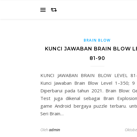
BRAIN BLOW
KUNCI JAWABAN BRAIN BLOW L
81-90
KUNCI JAWABAN BRAIN BLOW LEVEL 81
Kunci Jawaban Brain Blow Level 1–350; 9 J
Diperbarui pada tahun 2021. Brain Blow: G
Test juga dikenal sebagai Brain Explosio
game Android bergaya puzzle terbaru. unt
Seri Brain…
Oleh
admin
Oktobe