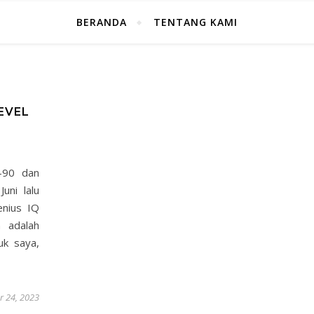
BERANDA
TENTANG KAMI
EVEL
-90 dan
uni lalu
enius IQ
n adalah
uk saya,
r 24, 2023