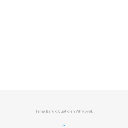
Tema Bard dibuat oleh
WP Royal
.