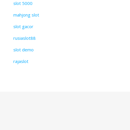
slot 5000
mahjong slot
slot gacor
rusiaslot88
slot demo
rajaslot