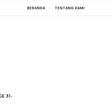
BERANDA
TENTANG KAMI
E 31-