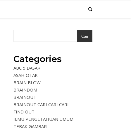
Cari
Categories
ABC 5 DASAR
ASAH OTAK
BRAIN BLOW
BRAINDOM
BRAINOUT
BRAINOUT CARI CARI CARI
FIND OUT
ILMU PENGETAHUAN UMUM
TEBAK GAMBAR