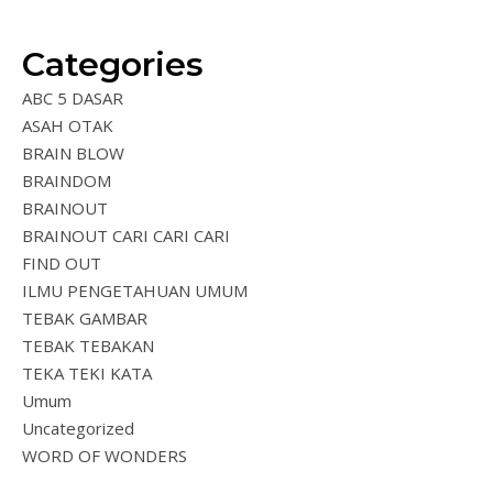
Categories
ABC 5 DASAR
ASAH OTAK
BRAIN BLOW
BRAINDOM
BRAINOUT
BRAINOUT CARI CARI CARI
FIND OUT
ILMU PENGETAHUAN UMUM
TEBAK GAMBAR
TEBAK TEBAKAN
TEKA TEKI KATA
Umum
Uncategorized
WORD OF WONDERS