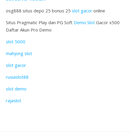
osg888 situs depo 25 bonus 25
slot gacor
online
Situs Pragmatic Play dan PG Soft
Demo Slot
Gacor x500
Daftar Akun Pro Demo
slot 5000
mahjong slot
slot gacor
rusiaslot88
slot demo
rajaslot