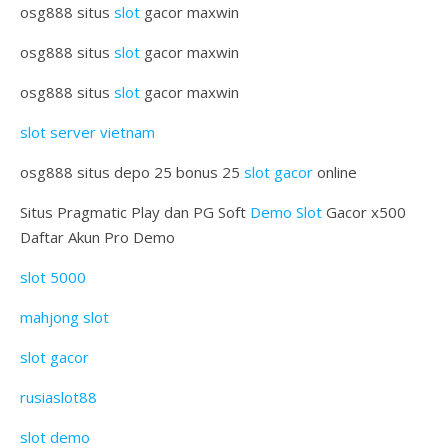
osg888 situs
slot
gacor maxwin
osg888 situs
slot
gacor maxwin
osg888 situs
slot
gacor maxwin
slot server vietnam
osg888 situs depo 25 bonus 25
slot gacor
online
Situs Pragmatic Play dan PG Soft
Demo Slot
Gacor x500
Daftar Akun Pro Demo
slot 5000
mahjong slot
slot gacor
rusiaslot88
slot demo