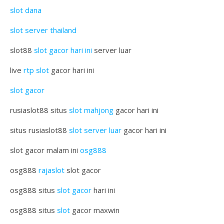
slot dana
slot server thailand
slot88
slot gacor hari ini
server luar
live
rtp slot
gacor hari ini
slot gacor
rusiaslot88 situs
slot mahjong
gacor hari ini
situs rusiaslot88
slot server luar
gacor hari ini
slot gacor malam ini
osg888
osg888
rajaslot
slot gacor
osg888 situs
slot gacor
hari ini
osg888 situs
slot
gacor maxwin