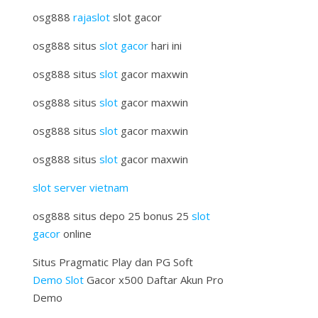
osg888
rajaslot
slot gacor
osg888 situs
slot gacor
hari ini
osg888 situs
slot
gacor maxwin
osg888 situs
slot
gacor maxwin
osg888 situs
slot
gacor maxwin
osg888 situs
slot
gacor maxwin
slot server vietnam
osg888 situs depo 25 bonus 25
slot
gacor
online
Situs Pragmatic Play dan PG Soft
Demo Slot
Gacor x500 Daftar Akun Pro
Demo