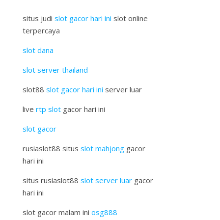
situs judi
slot gacor hari ini
slot online
terpercaya
slot dana
slot server thailand
slot88
slot gacor hari ini
server luar
live
rtp slot
gacor hari ini
slot gacor
rusiaslot88 situs
slot mahjong
gacor
hari ini
situs rusiaslot88
slot server luar
gacor
hari ini
slot gacor malam ini
osg888