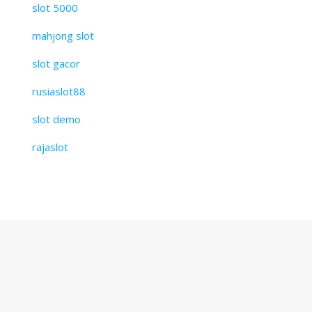
slot 5000
mahjong slot
slot gacor
rusiaslot88
slot demo
rajaslot