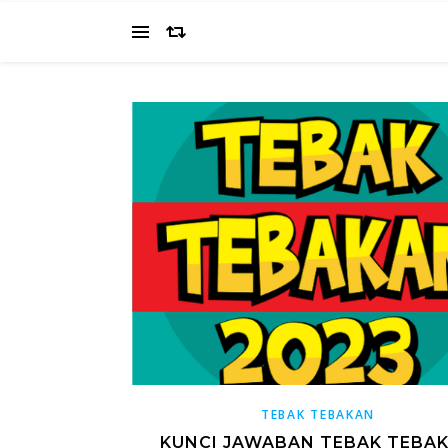
TEBAK TEBAKAN
KUNCI JAWABAN TEBAK TEBA