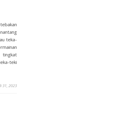
ebakan
nantang
au teka-
ermainan
 tingkat
eka-teki
li 31, 2023