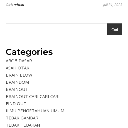
Oleh
admin
Juli 31, 2023
Cari
Categories
ABC 5 DASAR
ASAH OTAK
BRAIN BLOW
BRAINDOM
BRAINOUT
BRAINOUT CARI CARI CARI
FIND OUT
ILMU PENGETAHUAN UMUM
TEBAK GAMBAR
TEBAK TEBAKAN