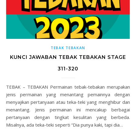
TEBAK TEBAKAN
KUNCI JAWABAN TEBAK TEBAKAN STAGE
311-320
TEBAK – TEBAKAN Permainan tebak-tebakan merupakan
jenis permainan yang menantang pemainnya dengan
menyajikan pertanyaan atau teka-teki yang menghibur dan
menantang. Jenis permainan ini mencakup berbagai
pertanyaan dengan tingkat kesulitan yang berbeda.
Misalnya, ada teka-teki seperti “Dia punya kaki, tapi dia…