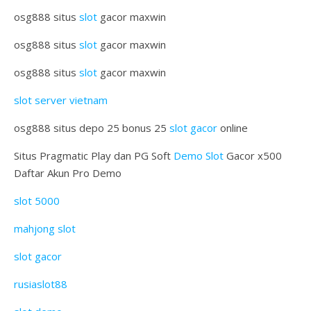
osg888 situs
slot
gacor maxwin
osg888 situs
slot
gacor maxwin
osg888 situs
slot
gacor maxwin
slot server vietnam
osg888 situs depo 25 bonus 25
slot gacor
online
Situs Pragmatic Play dan PG Soft
Demo Slot
Gacor x500
Daftar Akun Pro Demo
slot 5000
mahjong slot
slot gacor
rusiaslot88