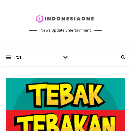
News Update Entertainment