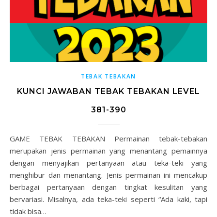
TEBAK TEBAKAN
KUNCI JAWABAN TEBAK TEBAKAN LEVEL
381-390
GAME TEBAK TEBAKAN Permainan tebak-tebakan
merupakan jenis permainan yang menantang pemainnya
dengan menyajikan pertanyaan atau teka-teki yang
menghibur dan menantang. Jenis permainan ini mencakup
berbagai pertanyaan dengan tingkat kesulitan yang
bervariasi. Misalnya, ada teka-teki seperti “Ada kaki, tapi
tidak bisa…