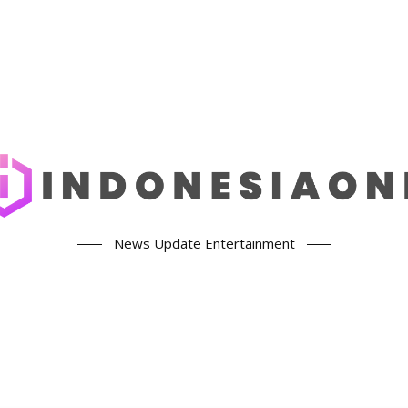
News Update Entertainment