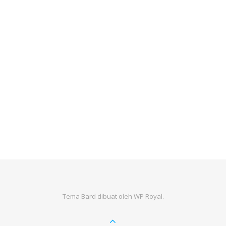
Tema Bard dibuat oleh
WP Royal
.