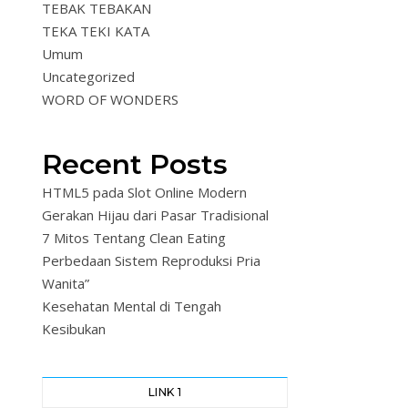
TEBAK TEBAKAN
TEKA TEKI KATA
Umum
Uncategorized
WORD OF WONDERS
Recent Posts
HTML5 pada Slot Online Modern
Gerakan Hijau dari Pasar Tradisional
7 Mitos Tentang Clean Eating
Perbedaan Sistem Reproduksi Pria
Wanita”
Kesehatan Mental di Tengah
Kesibukan
LINK 1