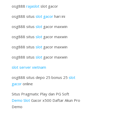
osg888
rajaslot
slot gacor
osg888 situs
slot gacor
hari ini
osg888 situs
slot
gacor maxwin
osg888 situs
slot
gacor maxwin
osg888 situs
slot
gacor maxwin
osg888 situs
slot
gacor maxwin
slot server vietnam
osg888 situs depo 25 bonus 25
slot
gacor
online
Situs Pragmatic Play dan PG Soft
Demo Slot
Gacor x500 Daftar Akun Pro
Demo