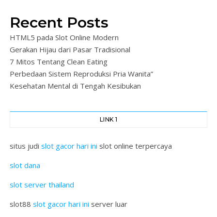
Recent Posts
HTML5 pada Slot Online Modern
Gerakan Hijau dari Pasar Tradisional
7 Mitos Tentang Clean Eating
Perbedaan Sistem Reproduksi Pria Wanita”
Kesehatan Mental di Tengah Kesibukan
LINK 1
situs judi
slot gacor hari ini
slot online terpercaya
slot dana
slot server thailand
slot88
slot gacor hari ini
server luar