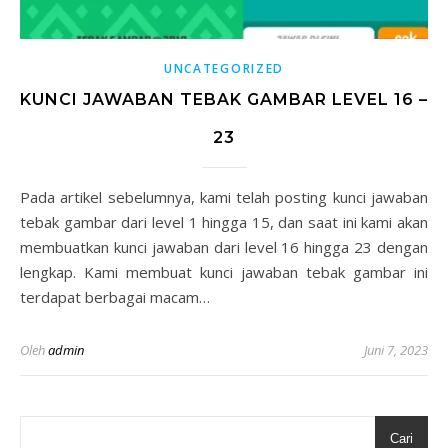
UNCATEGORIZED
KUNCI JAWABAN TEBAK GAMBAR LEVEL 16 –
23
Pada artikel sebelumnya, kami telah posting kunci jawaban
tebak gambar dari level 1 hingga 15, dan saat ini kami akan
membuatkan kunci jawaban dari level 16 hingga 23 dengan
lengkap. Kami membuat kunci jawaban tebak gambar ini
terdapat berbagai macam…
Oleh
admin
Juni 7, 2023
Cari