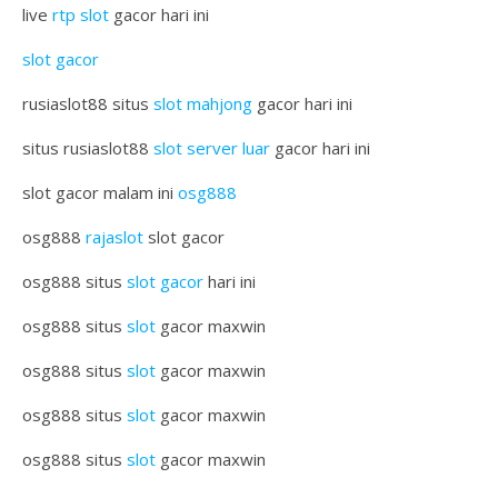
live
rtp slot
gacor hari ini
slot gacor
rusiaslot88 situs
slot mahjong
gacor hari ini
situs rusiaslot88
slot server luar
gacor hari ini
slot gacor malam ini
osg888
osg888
rajaslot
slot gacor
osg888 situs
slot gacor
hari ini
osg888 situs
slot
gacor maxwin
osg888 situs
slot
gacor maxwin
osg888 situs
slot
gacor maxwin
osg888 situs
slot
gacor maxwin