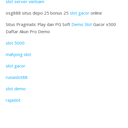
slot server vietnam
osg888 situs depo 25 bonus 25
slot gacor
online
Situs Pragmatic Play dan PG Soft
Demo Slot
Gacor x500
Daftar Akun Pro Demo
slot 5000
mahjong slot
slot gacor
rusiaslot88
slot demo
rajaslot