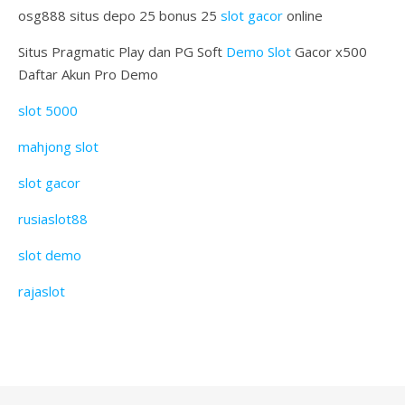
osg888 situs depo 25 bonus 25
slot gacor
online
Situs Pragmatic Play dan PG Soft
Demo Slot
Gacor x500
Daftar Akun Pro Demo
slot 5000
mahjong slot
slot gacor
rusiaslot88
slot demo
rajaslot