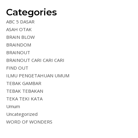
Categories
ABC 5 DASAR
ASAH OTAK
BRAIN BLOW
BRAINDOM
BRAINOUT
BRAINOUT CARI CARI CARI
FIND OUT
ILMU PENGETAHUAN UMUM
TEBAK GAMBAR
TEBAK TEBAKAN
TEKA TEKI KATA
Umum
Uncategorized
WORD OF WONDERS