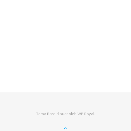
Tema Bard dibuat oleh
WP Royal
.