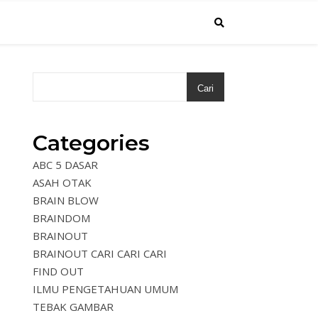
Cari
Categories
ABC 5 DASAR
ASAH OTAK
BRAIN BLOW
BRAINDOM
BRAINOUT
BRAINOUT CARI CARI CARI
FIND OUT
ILMU PENGETAHUAN UMUM
TEBAK GAMBAR