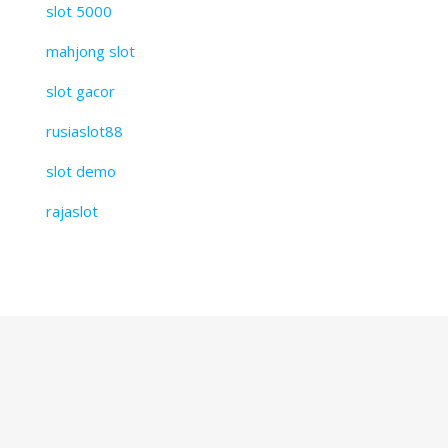
slot 5000
mahjong slot
slot gacor
rusiaslot88
slot demo
rajaslot