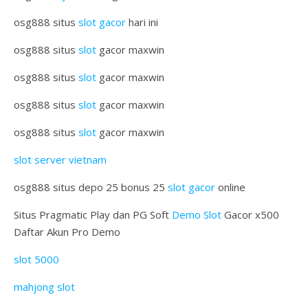
osg888 situs
slot gacor
hari ini
osg888 situs
slot
gacor maxwin
osg888 situs
slot
gacor maxwin
osg888 situs
slot
gacor maxwin
osg888 situs
slot
gacor maxwin
slot server vietnam
osg888 situs depo 25 bonus 25
slot gacor
online
Situs Pragmatic Play dan PG Soft
Demo Slot
Gacor x500
Daftar Akun Pro Demo
slot 5000
mahjong slot