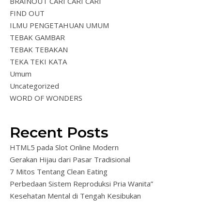
BRAINOUT CARI CARI CARI
FIND OUT
ILMU PENGETAHUAN UMUM
TEBAK GAMBAR
TEBAK TEBAKAN
TEKA TEKI KATA
Umum
Uncategorized
WORD OF WONDERS
Recent Posts
HTML5 pada Slot Online Modern
Gerakan Hijau dari Pasar Tradisional
7 Mitos Tentang Clean Eating
Perbedaan Sistem Reproduksi Pria Wanita”
Kesehatan Mental di Tengah Kesibukan