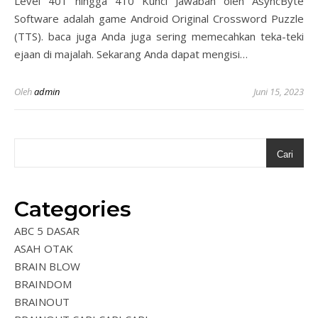
Level 401 hingga 410 Kunci Jawaban oleh AsyncByte
Software adalah game Android Original Crossword Puzzle
(TTS). baca juga Anda juga sering memecahkan teka-teki
ejaan di majalah. Sekarang Anda dapat mengisi…
Oleh
admin
Juni 15, 2023
Cari
Categories
ABC 5 DASAR
ASAH OTAK
BRAIN BLOW
BRAINDOM
BRAINOUT