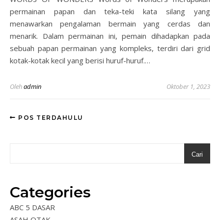
permainan papan dan teka-teki kata silang yang
menawarkan pengalaman bermain yang cerdas dan
menarik. Dalam permainan ini, pemain dihadapkan pada
sebuah papan permainan yang kompleks, terdiri dari grid
kotak-kotak kecil yang berisi huruf-huruf.…
Oleh
admin
Oktober 1, 2023
POS TERDAHULU
Cari
Categories
ABC 5 DASAR
ASAH OTAK