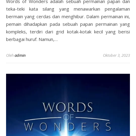
Words of Wonders adalah sebuah permainan papan dan
teka-teki kata silang yang menawarkan pengalaman
bermain yang cerdas dan menghibur. Dalam permainan ini,
pemain dihadapkan pada sebuah papan permainan yang
kompleks, terdiri dari grid kotak-kotak kecil yang berisi
berbagai huruf. Namun,…
Oleh
admin
Oktober 3, 2023