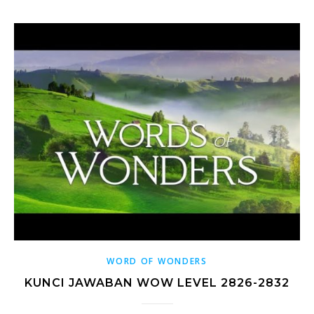
WORD OF WONDERS
KUNCI JAWABAN WOW LEVEL 2826-2832