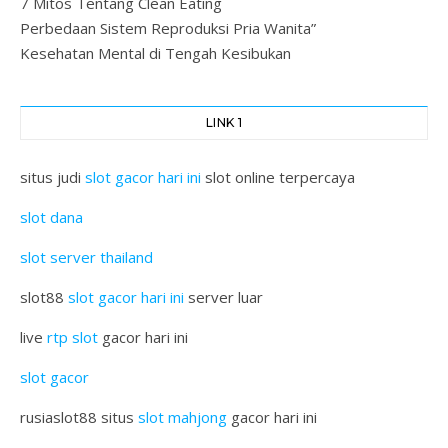
7 Mitos Tentang Clean Eating
Perbedaan Sistem Reproduksi Pria Wanita”
Kesehatan Mental di Tengah Kesibukan
LINK 1
situs judi
slot gacor hari ini
slot online terpercaya
slot dana
slot server thailand
slot88
slot gacor hari ini
server luar
live
rtp slot
gacor hari ini
slot gacor
rusiaslot88 situs
slot mahjong
gacor hari ini