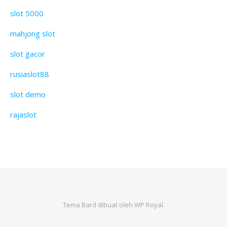
slot 5000
mahjong slot
slot gacor
rusiaslot88
slot demo
rajaslot
Tema Bard dibuat oleh
WP Royal
.