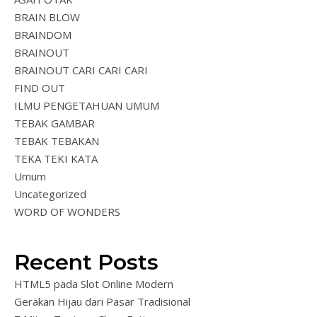
BRAIN BLOW
BRAINDOM
BRAINOUT
BRAINOUT CARI CARI CARI
FIND OUT
ILMU PENGETAHUAN UMUM
TEBAK GAMBAR
TEBAK TEBAKAN
TEKA TEKI KATA
Umum
Uncategorized
WORD OF WONDERS
Recent Posts
HTML5 pada Slot Online Modern
Gerakan Hijau dari Pasar Tradisional