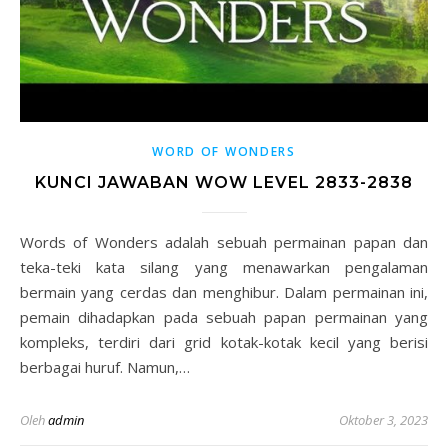
WORD OF WONDERS
KUNCI JAWABAN WOW LEVEL 2833-2838
Words of Wonders adalah sebuah permainan papan dan
teka-teki kata silang yang menawarkan pengalaman
bermain yang cerdas dan menghibur. Dalam permainan ini,
pemain dihadapkan pada sebuah papan permainan yang
kompleks, terdiri dari grid kotak-kotak kecil yang berisi
berbagai huruf. Namun,…
Oleh
admin
Oktober 3, 2023