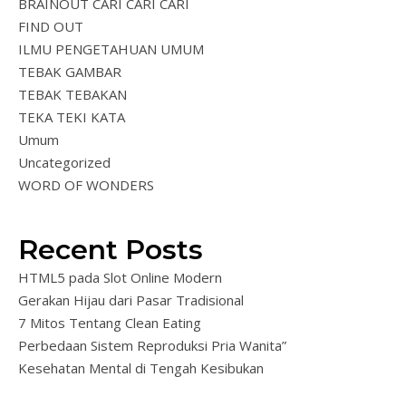
BRAINOUT CARI CARI CARI
FIND OUT
ILMU PENGETAHUAN UMUM
TEBAK GAMBAR
TEBAK TEBAKAN
TEKA TEKI KATA
Umum
Uncategorized
WORD OF WONDERS
Recent Posts
HTML5 pada Slot Online Modern
Gerakan Hijau dari Pasar Tradisional
7 Mitos Tentang Clean Eating
Perbedaan Sistem Reproduksi Pria Wanita”
Kesehatan Mental di Tengah Kesibukan