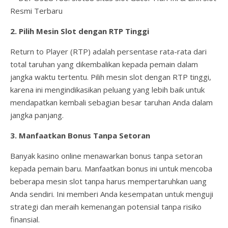
2. Pilih Mesin Slot dengan RTP Tinggi
Return to Player (RTP) adalah persentase rata-rata dari
total taruhan yang dikembalikan kepada pemain dalam
jangka waktu tertentu. Pilih mesin slot dengan RTP tinggi,
karena ini mengindikasikan peluang yang lebih baik untuk
mendapatkan kembali sebagian besar taruhan Anda dalam
jangka panjang.
3. Manfaatkan Bonus Tanpa Setoran
Banyak kasino online menawarkan bonus tanpa setoran
kepada pemain baru. Manfaatkan bonus ini untuk mencoba
beberapa mesin slot tanpa harus mempertaruhkan uang
Anda sendiri. Ini memberi Anda kesempatan untuk menguji
strategi dan meraih kemenangan potensial tanpa risiko
finansial.