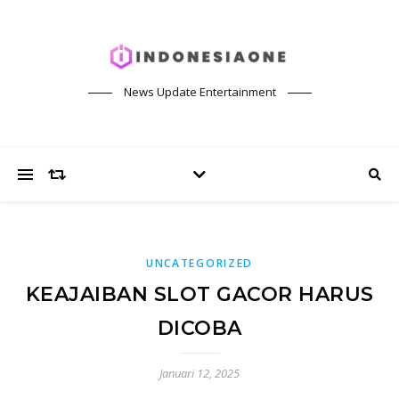
News Update Entertainment
UNCATEGORIZED
KEAJAIBAN SLOT GACOR HARUS
DICOBA
Januari 12, 2025