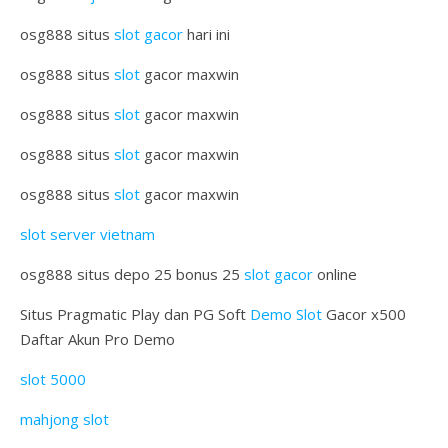
osg888 situs
slot gacor
hari ini
osg888 situs
slot
gacor maxwin
osg888 situs
slot
gacor maxwin
osg888 situs
slot
gacor maxwin
osg888 situs
slot
gacor maxwin
slot server vietnam
osg888 situs depo 25 bonus 25
slot gacor
online
Situs Pragmatic Play dan PG Soft
Demo Slot
Gacor x500
Daftar Akun Pro Demo
slot 5000
mahjong slot