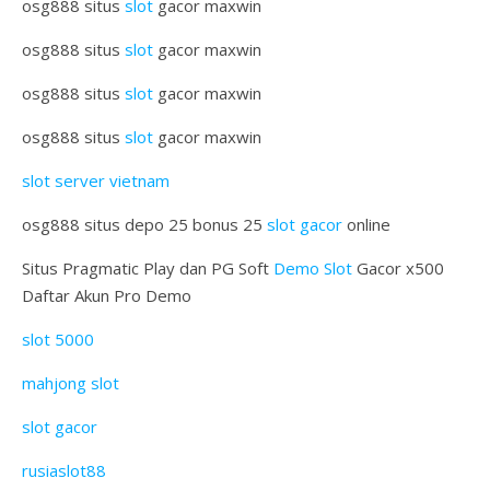
osg888 situs
slot
gacor maxwin
osg888 situs
slot
gacor maxwin
osg888 situs
slot
gacor maxwin
osg888 situs
slot
gacor maxwin
slot server vietnam
osg888 situs depo 25 bonus 25
slot gacor
online
Situs Pragmatic Play dan PG Soft
Demo Slot
Gacor x500
Daftar Akun Pro Demo
slot 5000
mahjong slot
slot gacor
rusiaslot88