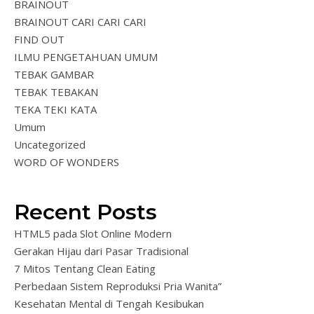
BRAINOUT
BRAINOUT CARI CARI CARI
FIND OUT
ILMU PENGETAHUAN UMUM
TEBAK GAMBAR
TEBAK TEBAKAN
TEKA TEKI KATA
Umum
Uncategorized
WORD OF WONDERS
Recent Posts
HTML5 pada Slot Online Modern
Gerakan Hijau dari Pasar Tradisional
7 Mitos Tentang Clean Eating
Perbedaan Sistem Reproduksi Pria Wanita”
Kesehatan Mental di Tengah Kesibukan