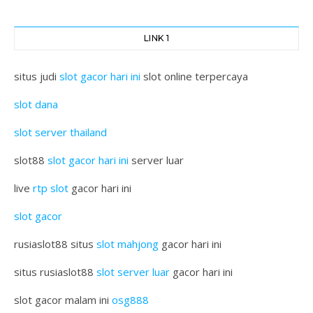
LINK 1
situs judi
slot gacor hari ini
slot online terpercaya
slot dana
slot server thailand
slot88
slot gacor hari ini
server luar
live
rtp slot
gacor hari ini
slot gacor
rusiaslot88 situs
slot mahjong
gacor hari ini
situs rusiaslot88
slot server luar
gacor hari ini
slot gacor malam ini
osg888