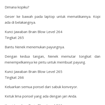
Dimana kopiku?
Geser ke bawah pada laptop untuk mematikannya. Kopi
ada di belakangnya.
Kunci Jawaban Brain Blow Level 264
Tingkat 265
Bantu Nenek menemukan payungnya.
Dengan kedua tangan, Nenek memutar tongkat dan
menempelkannya ke pintu untuk membuat payung.
Kunci Jawaban Brain Blow Level 265
Tingkat 266
Keluarkan semua ponsel dari sabuk konveyor.
Ketuk lima ponsel yang ada dengan jari Anda.