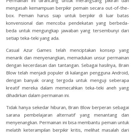
Permainan ini dirancang untuk merangsang pikiran dan
mengasah kemampuan berpikir pemain secara out-of-the-
box. Pemain harus siap untuk berpikir di luar batas
konvensional dan mencoba pendekatan yang berbeda-
beda untuk mengungkap jawaban yang tersembunyi dari
setiap teka-teki yang ada.
Casual Azur Games telah menciptakan konsep yang
menarik dan menyenangkan, memadukan unsur permainan
dengan kecerdasan dan tantangan. Sebagai hasilnya, Brain
Blow telah menjadi populer di kalangan pengguna Android,
dengan banyak orang tergoda untuk menguji seberapa
kreatif mereka dalam memecahkan teka-teki aneh yang
dihadirkan dalam permainan ini.
Tidak hanya sekedar hiburan, Brain Blow berperan sebagai
sarana pembelajaran alternatif yang menantang dan
menyenangkan. Permainan ini bisa membantu pemain untuk
melatih keterampilan berpikir kritis, melihat masalah dari