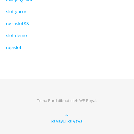
slot gacor
rusiaslot88
slot demo
rajaslot
Tema Bard dibuat oleh
WP Royal
.
KEMBALI KE ATAS