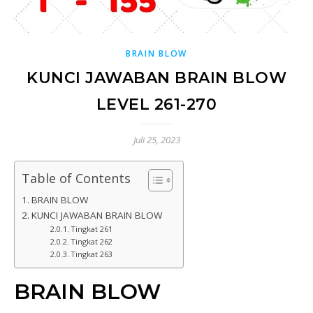
BRAIN BLOW
KUNCI JAWABAN BRAIN BLOW
LEVEL 261-270
Juli 25, 2023
Table of Contents
BRAIN BLOW
KUNCI JAWABAN BRAIN BLOW
Tingkat 261
Tingkat 262
Tingkat 263
BRAIN BLOW