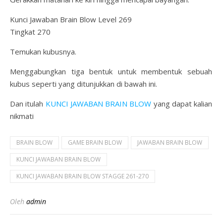
Kunci Jawaban Brain Blow Level 269
Tingkat 270
Temukan kubusnya.
Menggabungkan tiga bentuk untuk membentuk sebuah
kubus seperti yang ditunjukkan di bawah ini.
Dan itulah
KUNCI JAWABAN BRAIN BLOW
yang dapat kalian
nikmati
BRAIN BLOW
GAME BRAIN BLOW
JAWABAN BRAIN BLOW
KUNCI JAWABAN BRAIN BLOW
KUNCI JAWABAN BRAIN BLOW STAGGE 261-270
Oleh
admin