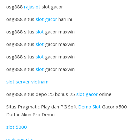
osg888
rajaslot
slot gacor
osg888 situs
slot gacor
hari ini
osg888 situs
slot
gacor maxwin
osg888 situs
slot
gacor maxwin
osg888 situs
slot
gacor maxwin
osg888 situs
slot
gacor maxwin
slot server vietnam
osg888 situs depo 25 bonus 25
slot gacor
online
Situs Pragmatic Play dan PG Soft
Demo Slot
Gacor x500
Daftar Akun Pro Demo
slot 5000
mahjong slot