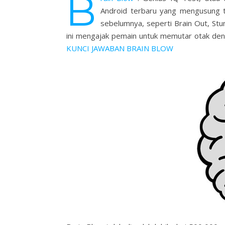
B
Android terbaru yang mengusung te
sebelumnya, seperti Brain Out, Stu
ini mengajak pemain untuk memutar otak denga
KUNCI JAWABAN BRAIN BLOW