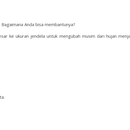
ruk. Bagaimana Anda bisa membantunya?
besar ke ukuran jendela untuk mengubah musim dari hujan menja
ta.