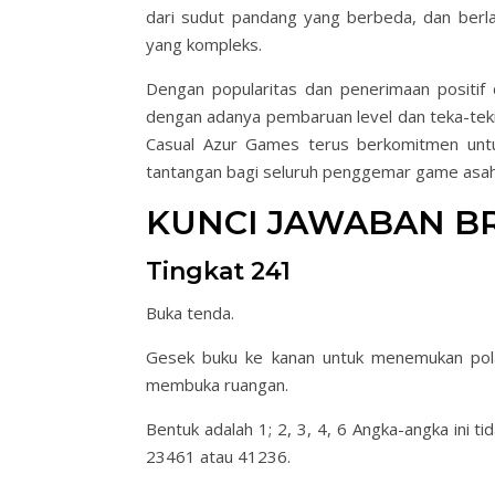
dari sudut pandang yang berbeda, dan berla
yang kompleks.
Dengan popularitas dan penerimaan positif
dengan adanya pembaruan level dan teka-teki 
Casual Azur Games terus berkomitmen un
tantangan bagi seluruh penggemar game asah
KUNCI JAWABAN B
Tingkat 241
Buka tenda.
Gesek buku ke kanan untuk menemukan pola 
membuka ruangan.
Bentuk adalah 1; 2, 3, 4, 6 Angka-angka ini 
23461 atau 41236.