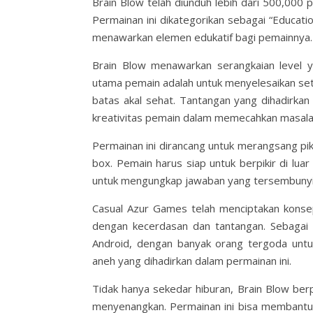
Brain Blow telah diunduh lebih dari 500,000
Permainan ini dikategorikan sebagai “Educatio
menawarkan elemen edukatif bagi pemainnya.
Brain Blow menawarkan serangkaian level y
utama pemain adalah untuk menyelesaikan setia
batas akal sehat. Tantangan yang dihadirka
kreativitas pemain dalam memecahkan masala
Permainan ini dirancang untuk merangsang pi
box. Pemain harus siap untuk berpikir di l
untuk mengungkap jawaban yang tersembunyi d
Casual Azur Games telah menciptakan kons
dengan kecerdasan dan tantangan. Sebagai h
Android, dengan banyak orang tergoda untu
aneh yang dihadirkan dalam permainan ini.
Tidak hanya sekedar hiburan, Brain Blow ber
menyenangkan. Permainan ini bisa membantu p