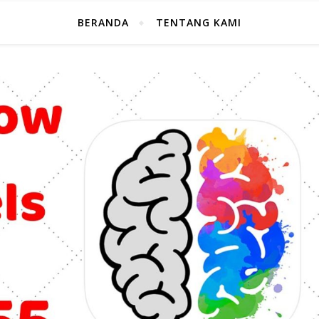
BERANDA
TENTANG KAMI