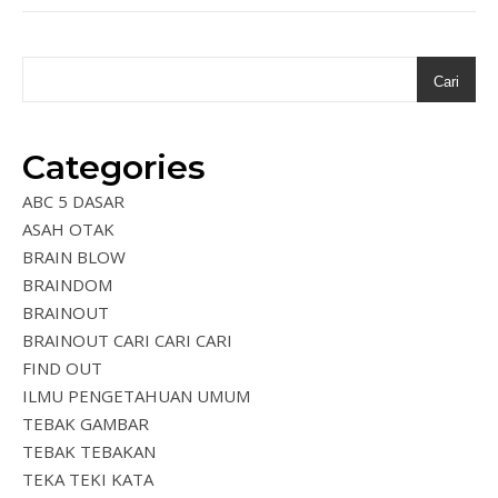
Cari
Categories
ABC 5 DASAR
ASAH OTAK
BRAIN BLOW
BRAINDOM
BRAINOUT
BRAINOUT CARI CARI CARI
FIND OUT
ILMU PENGETAHUAN UMUM
TEBAK GAMBAR
TEBAK TEBAKAN
TEKA TEKI KATA