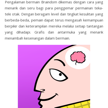
Pengalaman bermain Braindom dikemas dengan cara yang
menarik dan seru bagi para penggemar permainan teka-
teki otak. Dengan beragam level dan tingkat kesulitan yang
berbeda-beda, pemain dapat terus mengasah kemampuan
berpikir dan keterampilan mereka melalui setiap tantangan
yang dihadapi. Grafis dan antarmuka yang menarik
menambah kesenangan dalam bermain.