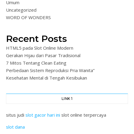
Umum
Uncategorized
WORD OF WONDERS
Recent Posts
HTML5 pada Slot Online Modern
Gerakan Hijau dari Pasar Tradisional
7 Mitos Tentang Clean Eating
Perbedaan Sistem Reproduksi Pria Wanita”
Kesehatan Mental di Tengah Kesibukan
LINK 1
situs judi
slot gacor hari ini
slot online terpercaya
slot dana