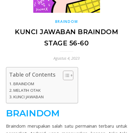
BRAINDOM
KUNCI JAWABAN BRAINDOM
STAGE 56-60
Agustus 4, 2023
Table of Contents
BRAINDOM
MELATIH OTAK
KUNCI JAWABAN
BRAINDOM
Braindom merupakan salah satu permainan terbaru untuk