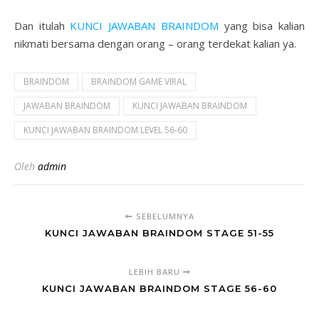
Dan itulah
KUNCI JAWABAN BRAINDOM
yang bisa kalian
nikmati bersama dengan orang – orang terdekat kalian ya.
BRAINDOM
BRAINDOM GAME VIRAL
JAWABAN BRAINDOM
KUNCI JAWABAN BRAINDOM
KUNCI JAWABAN BRAINDOM LEVEL 56-60
Oleh
admin
SEBELUMNYA
KUNCI JAWABAN BRAINDOM STAGE 51-55
LEBIH BARU
KUNCI JAWABAN BRAINDOM STAGE 56-60