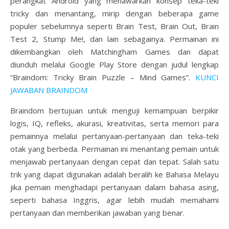
perangkat Android yang menawarkan konsep teka-teki
tricky dan menantang, mirip dengan beberapa game
populer sebelumnya seperti Brain Test, Brain Out, Brain
Test 2, Stump Me!, dan lain sebagainya. Permainan ini
dikembangkan oleh Matchingham Games dan dapat
diunduh melalui Google Play Store dengan judul lengkap
“Braindom: Tricky Brain Puzzle – Mind Games”.
KUNCI
JAWABAN BRAINDOM
Braindom bertujuan untuk menguji kemampuan berpikir
logis, IQ, refleks, akurasi, kreativitas, serta memori para
pemainnya melalui pertanyaan-pertanyaan dan teka-teki
otak yang berbeda. Permainan ini menantang pemain untuk
menjawab pertanyaan dengan cepat dan tepat. Salah satu
trik yang dapat digunakan adalah beralih ke Bahasa Melayu
jika pemain menghadapi pertanyaan dalam bahasa asing,
seperti bahasa Inggris, agar lebih mudah memahami
pertanyaan dan memberikan jawaban yang benar.