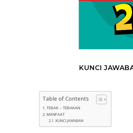
KUNCI JAWABA
Table of Contents
TEBAK – TEBAKAN
MANFAAT
KUNCI JAWABAN