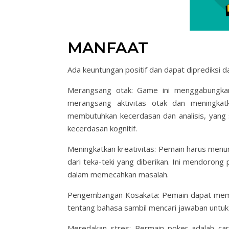
MANFAAT
Ada keuntungan positif dan dapat diprediksi 
Merangsang otak: Game ini menggabungkan
merangsang aktivitas otak dan meningka
membutuhkan kecerdasan dan analisis, yang 
kecerdasan kognitif.
Meningkatkan kreativitas: Pemain harus menu
dari teka-teki yang diberikan. Ini mendorong
dalam memecahkan masalah.
Pengembangan Kosakata: Pemain dapat mem
tentang bahasa sambil mencari jawaban untuk
Meredakan stres: Bermain poker adalah cara