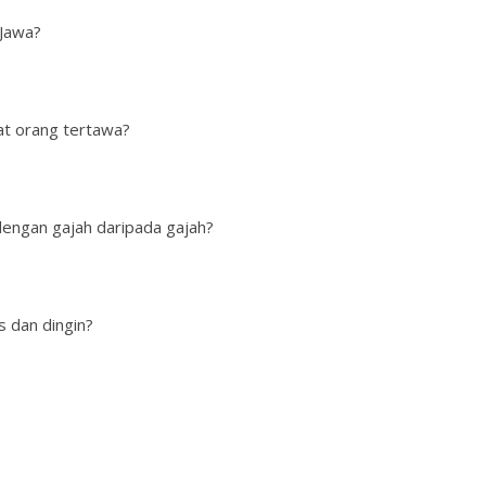
 Jawa?
at orang tertawa?
engan gajah daripada gajah?
 dan dingin?