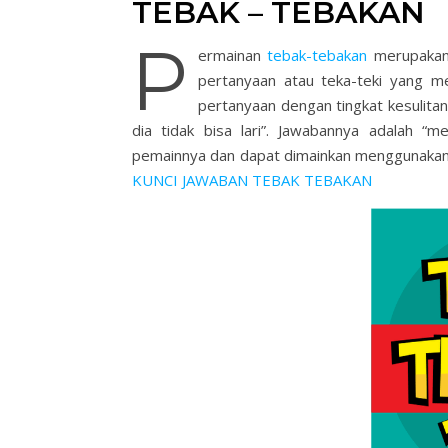
TEBAK – TEBAKAN
P
ermainan
tebak-tebakan
merupakan 
pertanyaan atau teka-teki yang m
pertanyaan dengan tingkat kesulitan 
dia tidak bisa lari”. Jawabannya adalah 
pemainnya dan dapat dimainkan menggunakan ke
KUNCI JAWABAN TEBAK TEBAKAN