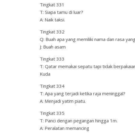
Tingkat 331
T: Siapa tamu di luar?
A: Naik taksi.
Tingkat 332
Q: Buah apa yang memiliki nama dan rasa yan
J: Buah asam
Tingkat 333
T: Qatar memakai sepatu tapi tidak berpakaian
Kuda
Tingkat 334
T: Apa yang terjadi ketika raja meninggal?
A: Menjadi yatim piatu.
Tingkat 335
T: Panci dengan pegangan hingga 1m.
A: Peralatan memancing