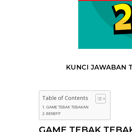
KUNCI JAWABAN T
Table of Contents
GAME TEBAK TEBAKAN
BENEFIT
GAME TEBAK TEBA