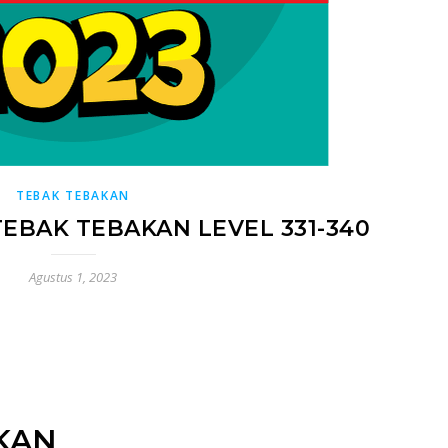
TEBAK TEBAKAN
EBAK TEBAKAN LEVEL 331-340
Agustus 1, 2023
KAN