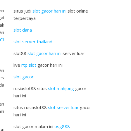
an
situs judi
slot gacor hari ini
slot online
ai
terpercaya
dak
slot dana
an
CI
slot server thailand
slot88
slot gacor hari ini
server luar
live
rtp slot
gacor hari ini
an
slot gacor
es
da
rusiaslot88 situs
slot mahjong
gacor
hari ini
an
situs rusiaslot88
slot server luar
gacor
in
hari ini
slot gacor malam ini
osg888
uk