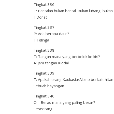
Tingkat 336
T: Bantalan bukan bantal. Bukan lubang, bukan
J: Donat
Tingkat 337
P: Ada berapa daun?
J: Telinga
Tingkat 338
T: Tangan mana yang berbelok ke kiri?
A: jam tangan Kiddal
Tingkat 339
T: Apakah orang Kaukasia/Albino berkulit hita
Sebuah bayangan
Tingkat 340
Q – Beras mana yang paling besar?
Seseorang