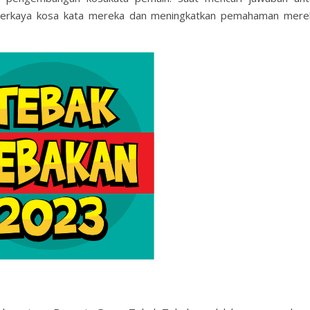
perkaya kosa kata mereka dan meningkatkan pemahaman mere