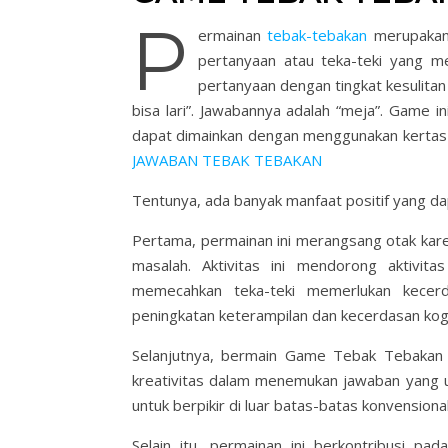
P
ermainan
tebak-tebakan
merupakan 
pertanyaan atau teka-teki yang m
pertanyaan dengan tingkat kesulitan y
bisa lari”. Jawabannya adalah “meja”. Game
dapat dimainkan dengan menggunakan kertas da
JAWABAN TEBAK TEBAKAN
Tentunya, ada banyak manfaat positif yang da
Pertama, permainan ini merangsang otak kar
masalah. Aktivitas ini mendorong aktivi
memecahkan teka-teki memerlukan kecerd
peningkatan keterampilan dan kecerdasan kogn
Selanjutnya, bermain Game Tebak Tebakan j
kreativitas dalam menemukan jawaban yang un
untuk berpikir di luar batas-batas konvensi
Selain itu, permainan ini berkontribusi p