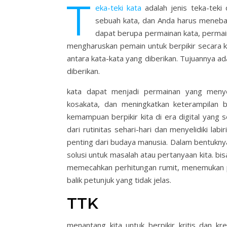
T
eka-teki kata
adalah jenis teka-teki 
sebuah kata, dan Anda harus menebak
dapat berupa permainan kata, permain
mengharuskan pemain untuk berpikir secara
antara kata-kata yang diberikan. Tujuannya a
diberikan.
kata dapat menjadi permainan yang menye
kosakata, dan meningkatkan keterampilan 
kemampuan berpikir kita di era digital yang 
dari rutinitas sehari-hari dan menyelidiki lab
penting dari budaya manusia. Dalam bentukn
solusi untuk masalah atau pertanyaan kita. bis
memecahkan perhitungan rumit, menemukan p
balik petunjuk yang tidak jelas.
TTK
menantang kita untuk berpikir kritis dan k