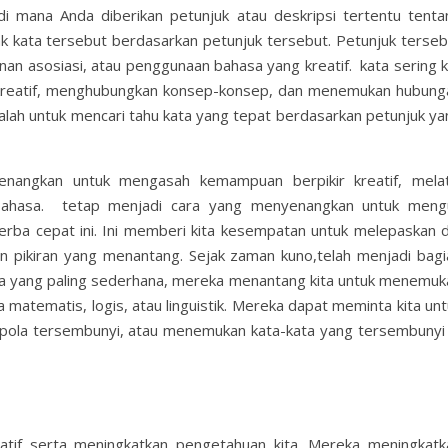
di mana Anda diberikan petunjuk atau deskripsi tertentu tenta
 kata tersebut berdasarkan petunjuk tersebut. Petunjuk terseb
an asosiasi, atau penggunaan bahasa yang kreatif. kata sering ka
 kreatif, menghubungkan konsep-konsep, dan menemukan hubung
dalah untuk mencari tahu kata yang tepat berdasarkan petunjuk ya
nangkan untuk mengasah kemampuan berpikir kreatif, melat
bahasa.
tetap menjadi cara yang menyenangkan untuk mengu
serba cepat ini. Ini memberi kita kesempatan untuk melepaskan di
irin pikiran yang menantang.
Sejak zaman kuno,telah menjadi bagi
ya yang paling sederhana, mereka menantang kita untuk menemuk
a matematis, logis, atau linguistik. Mereka dapat meminta kita un
ola tersembunyi, atau menemukan kata-kata yang tersembunyi 
reatif serta meningkatkan pengetahuan kita. Mereka meningkatk