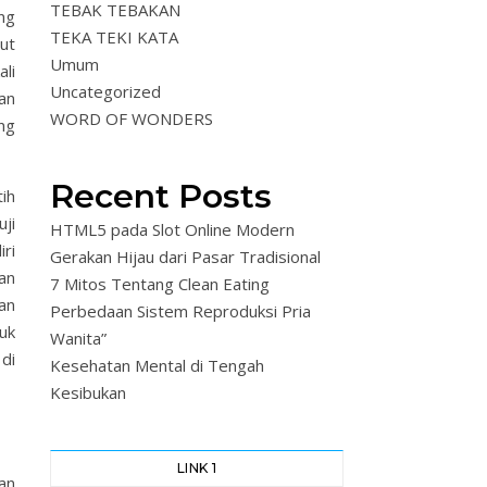
TEBAK TEBAKAN
ng
TEKA TEKI KATA
ut
Umum
li
Uncategorized
an
WORD OF WONDERS
ng
Recent Posts
ih
ji
HTML5 pada Slot Online Modern
ri
Gerakan Hijau dari Pasar Tradisional
an
7 Mitos Tentang Clean Eating
an
Perbedaan Sistem Reproduksi Pria
tuk
Wanita”
di
Kesehatan Mental di Tengah
Kesibukan
LINK 1
an