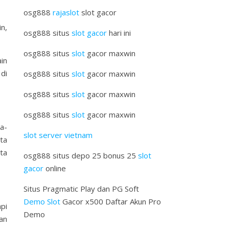
osg888
rajaslot
slot gacor
n,
osg888 situs
slot gacor
hari ini
osg888 situs
slot
gacor maxwin
in
di
osg888 situs
slot
gacor maxwin
osg888 situs
slot
gacor maxwin
osg888 situs
slot
gacor maxwin
ka-
slot server vietnam
ta
ta
osg888 situs depo 25 bonus 25
slot
gacor
online
Situs Pragmatic Play dan PG Soft
Demo Slot
Gacor x500 Daftar Akun Pro
pi
Demo
gan