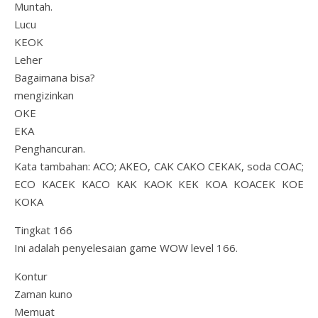
Muntah.
Lucu
KEOK
Leher
Bagaimana bisa?
mengizinkan
OKE
EKA
Penghancuran.
Kata tambahan: ACO; AKEO, CAK CAKO CEKAK, soda COAC;
ECO KACEK KACO KAK KAOK KEK KOA KOACEK KOE
KOKA
Tingkat 166
Ini adalah penyelesaian game WOW level 166.
Kontur
Zaman kuno
Memuat