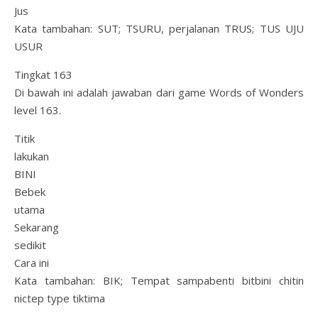
Jus
Kata tambahan: SUT; TSURU, perjalanan TRUS; TUS UJU
USUR
Tingkat 163
Di bawah ini adalah jawaban dari game Words of Wonders
level 163.
Titik
lakukan
BINI
Bebek
utama
Sekarang
sedikit
Cara ini
Kata tambahan: BIK; Tempat sampabenti bitbini chitin
nictep type tiktima