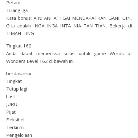
Petani
Tulang iga
Kata bonus: AIN; ANI ATI GAI MENDAPATKAN GANI; GIN,
Gita adalah INGA INGA INTA NIA TAN TIAN, Bekerja di
TIMAH TING
Tingkat 162
Anda dapat memeriksa solusi untuk game Words of
Wonders Level 162 di bawah ini.
berdasarkan
Tingkat
Tutup lagi
hasil
JURU
Pijat.
Fleksibel.
Terkirim.
Pengelolaan