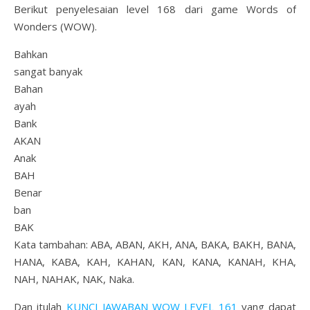
Berikut penyelesaian level 168 dari game Words of
Wonders (WOW).
Bahkan
sangat banyak
Bahan
ayah
Bank
AKAN
Anak
BAH
Benar
ban
BAK
Kata tambahan: ABA, ABAN, AKH, ANA, BAKA, BAKH, BANA,
HANA, KABA, KAH, KAHAN, KAN, KANA, KANAH, KHA,
NAH, NAHAK, NAK, Naka.
Dan itulah
KUNCI JAWABAN WOW LEVEL 161
yang dapat