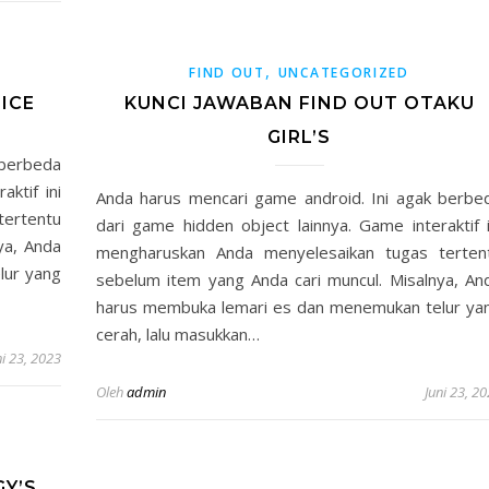
,
FIND OUT
UNCATEGORIZED
ICE
KUNCI JAWABAN FIND OUT OTAKU
GIRL’S
 berbeda
ktif ini
Anda harus mencari game android. Ini agak berbe
ertentu
dari game hidden object lainnya. Game interaktif i
ya, Anda
mengharuskan Anda menyelesaikan tugas terten
lur yang
sebelum item yang Anda cari muncul. Misalnya, An
harus membuka lemari es dan menemukan telur ya
cerah, lalu masukkan…
ni 23, 2023
Oleh
admin
Juni 23, 2
GY’S