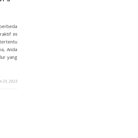
 berbeda
ktif ini
ertentu
ya, Anda
lur yang
ni 23, 2023