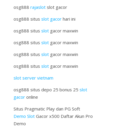
osg888
rajaslot
slot gacor
osg888 situs
slot gacor
hari ini
osg888 situs
slot
gacor maxwin
osg888 situs
slot
gacor maxwin
osg888 situs
slot
gacor maxwin
osg888 situs
slot
gacor maxwin
slot server vietnam
osg888 situs depo 25 bonus 25
slot
gacor
online
Situs Pragmatic Play dan PG Soft
Demo Slot
Gacor x500 Daftar Akun Pro
Demo