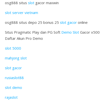
osg888 situs
slot
gacor maxwin
slot server vietnam
osg888 situs depo 25 bonus 25
slot gacor
online
Situs Pragmatic Play dan PG Soft
Demo Slot
Gacor x500
Daftar Akun Pro Demo
slot 5000
mahjong slot
slot gacor
rusiaslot88
slot demo
rajaslot