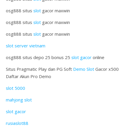
osg888 situs
slot
gacor maxwin
osg888 situs
slot
gacor maxwin
osg888 situs
slot
gacor maxwin
slot server vietnam
osg888 situs depo 25 bonus 25
slot gacor
online
Situs Pragmatic Play dan PG Soft
Demo Slot
Gacor x500
Daftar Akun Pro Demo
slot 5000
mahjong slot
slot gacor
rusiaslot88