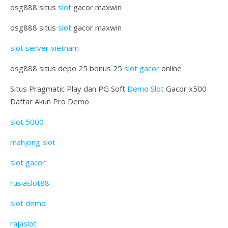
osg888 situs
slot
gacor maxwin
osg888 situs
slot
gacor maxwin
slot server vietnam
osg888 situs depo 25 bonus 25
slot gacor
online
Situs Pragmatic Play dan PG Soft
Demo Slot
Gacor x500
Daftar Akun Pro Demo
slot 5000
mahjong slot
slot gacor
rusiaslot88
slot demo
rajaslot