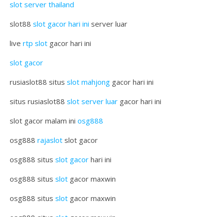
slot server thailand
slot88
slot gacor hari ini
server luar
live
rtp slot
gacor hari ini
slot gacor
rusiaslot88 situs
slot mahjong
gacor hari ini
situs rusiaslot88
slot server luar
gacor hari ini
slot gacor malam ini
osg888
osg888
rajaslot
slot gacor
osg888 situs
slot gacor
hari ini
osg888 situs
slot
gacor maxwin
osg888 situs
slot
gacor maxwin