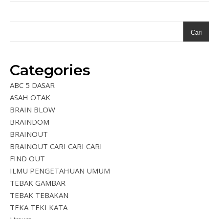
Cari
Categories
ABC 5 DASAR
ASAH OTAK
BRAIN BLOW
BRAINDOM
BRAINOUT
BRAINOUT CARI CARI CARI
FIND OUT
ILMU PENGETAHUAN UMUM
TEBAK GAMBAR
TEBAK TEBAKAN
TEKA TEKI KATA