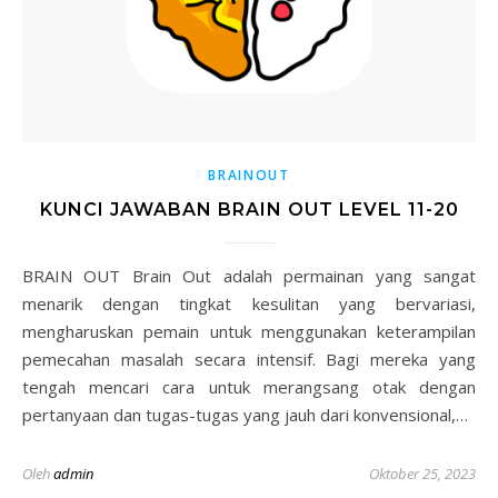
BRAINOUT
KUNCI JAWABAN BRAIN OUT LEVEL 11-20
BRAIN OUT Brain Out adalah permainan yang sangat
menarik dengan tingkat kesulitan yang bervariasi,
mengharuskan pemain untuk menggunakan keterampilan
pemecahan masalah secara intensif. Bagi mereka yang
tengah mencari cara untuk merangsang otak dengan
pertanyaan dan tugas-tugas yang jauh dari konvensional,…
Oleh
admin
Oktober 25, 2023