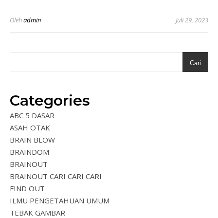
Oleh
admin
Juli 29, 2023
Cari
Categories
ABC 5 DASAR
ASAH OTAK
BRAIN BLOW
BRAINDOM
BRAINOUT
BRAINOUT CARI CARI CARI
FIND OUT
ILMU PENGETAHUAN UMUM
TEBAK GAMBAR