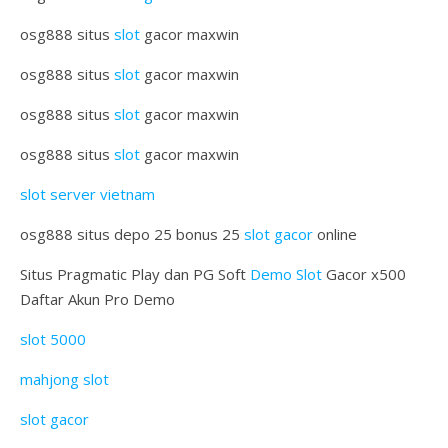
osg888 situs
slot
gacor maxwin
osg888 situs
slot
gacor maxwin
osg888 situs
slot
gacor maxwin
osg888 situs
slot
gacor maxwin
slot server vietnam
osg888 situs depo 25 bonus 25
slot gacor
online
Situs Pragmatic Play dan PG Soft
Demo Slot
Gacor x500
Daftar Akun Pro Demo
slot 5000
mahjong slot
slot gacor