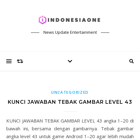
News Update Entertainment
UNCATEGORIZED
KUNCI JAWABAN TEBAK GAMBAR LEVEL 43
KUNCI JAWABAN TEBAK GAMBAR LEVEL 43 angka 1–20 di
bawah ini, bersama dengan gambarnya. Tebak gambar
angka level 43 untuk game Android 1–20 agar lebih mudah