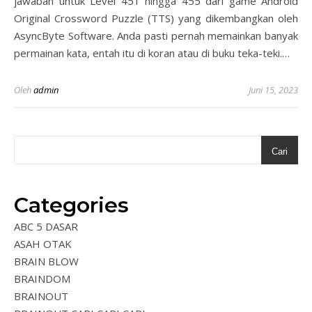
jawaban untuk Level 451 hingga 455 dari game Android
Original Crossword Puzzle (TTS) yang dikembangkan oleh
AsyncByte Software. Anda pasti pernah memainkan banyak
permainan kata, entah itu di koran atau di buku teka-teki.…
Oleh
admin
Juni 15, 2023
Cari
Categories
ABC 5 DASAR
ASAH OTAK
BRAIN BLOW
BRAINDOM
BRAINOUT