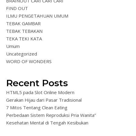
BRAINOUT CARI CARI CARI
FIND OUT
ILMU PENGETAHUAN UMUM
TEBAK GAMBAR
TEBAK TEBAKAN
TEKA TEKI KATA
Umum
Uncategorized
WORD OF WONDERS
Recent Posts
HTML5 pada Slot Online Modern
Gerakan Hijau dari Pasar Tradisional
7 Mitos Tentang Clean Eating
Perbedaan Sistem Reproduksi Pria Wanita”
Kesehatan Mental di Tengah Kesibukan