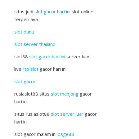
situs judi
slot gacor hari ini
slot online
terpercaya
slot dana
slot server thailand
slot88
slot gacor hari ini
server luar
live
rtp slot
gacor hari ini
slot gacor
rusiaslot88 situs
slot mahjong
gacor
hari ini
situs rusiaslot88
slot server luar
gacor
hari ini
slot gacor malam ini
osg888