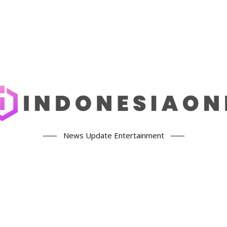
News Update Entertainment