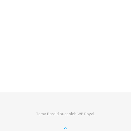
Tema Bard dibuat oleh
WP Royal
.