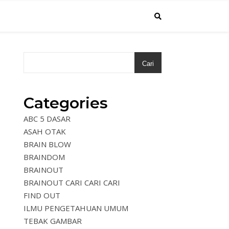
Cari
Categories
ABC 5 DASAR
ASAH OTAK
BRAIN BLOW
BRAINDOM
BRAINOUT
BRAINOUT CARI CARI CARI
FIND OUT
ILMU PENGETAHUAN UMUM
TEBAK GAMBAR