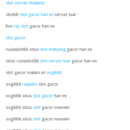
slot server thailand
slot88
slot gacor hari ini
server luar
live
rtp slot
gacor hari ini
slot gacor
rusiaslot88 situs
slot mahjong
gacor hari ini
situs rusiaslot88
slot server luar
gacor hari ini
slot gacor malam ini
osg888
osg888
rajaslot
slot gacor
osg888 situs
slot gacor
hari ini
osg888 situs
slot
gacor maxwin
osg888 situs
slot
gacor maxwin