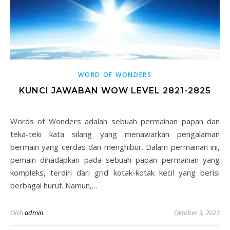
WORD OF WONDERS
KUNCI JAWABAN WOW LEVEL 2821-2825
Words of Wonders adalah sebuah permainan papan dan
teka-teki kata silang yang menawarkan pengalaman
bermain yang cerdas dan menghibur. Dalam permainan ini,
pemain dihadapkan pada sebuah papan permainan yang
kompleks, terdiri dari grid kotak-kotak kecil yang berisi
berbagai huruf. Namun,…
Oleh
admin
Oktober 3, 2023