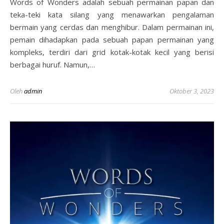
Words of Wonders adalah sebuah permainan papan dan
teka-teki kata silang yang menawarkan pengalaman
bermain yang cerdas dan menghibur. Dalam permainan ini,
pemain dihadapkan pada sebuah papan permainan yang
kompleks, terdiri dari grid kotak-kotak kecil yang berisi
berbagai huruf. Namun,…
Oleh
admin
Oktober 3, 2023