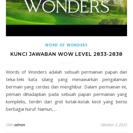
WORD OF WONDERS
KUNCI JAWABAN WOW LEVEL 2833-2838
Words of Wonders adalah sebuah permainan papan dan
teka-teki kata silang yang menawarkan pengalaman
bermain yang cerdas dan menghibur. Dalam permainan ini,
pemain dihadapkan pada sebuah papan permainan yang
kompleks, terdiri dari grid kotak-kotak kecil yang berisi
berbagai huruf. Namun,…
Oleh
admin
Oktober 3, 2023