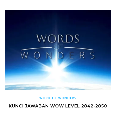
WORD OF WONDERS
KUNCI JAWABAN WOW LEVEL 2842-2850