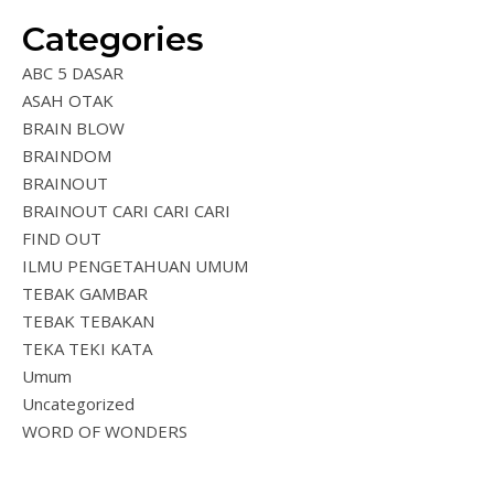
Categories
ABC 5 DASAR
ASAH OTAK
BRAIN BLOW
BRAINDOM
BRAINOUT
BRAINOUT CARI CARI CARI
FIND OUT
ILMU PENGETAHUAN UMUM
TEBAK GAMBAR
TEBAK TEBAKAN
TEKA TEKI KATA
Umum
Uncategorized
WORD OF WONDERS