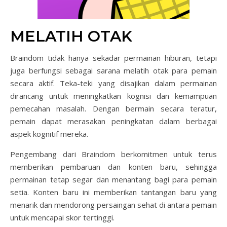
MELATIH OTAK
Braindom tidak hanya sekadar permainan hiburan, tetapi
juga berfungsi sebagai sarana melatih otak para pemain
secara aktif. Teka-teki yang disajikan dalam permainan
dirancang untuk meningkatkan kognisi dan kemampuan
pemecahan masalah. Dengan bermain secara teratur,
pemain dapat merasakan peningkatan dalam berbagai
aspek kognitif mereka.
Pengembang dari Braindom berkomitmen untuk terus
memberikan pembaruan dan konten baru, sehingga
permainan tetap segar dan menantang bagi para pemain
setia. Konten baru ini memberikan tantangan baru yang
menarik dan mendorong persaingan sehat di antara pemain
untuk mencapai skor tertinggi.