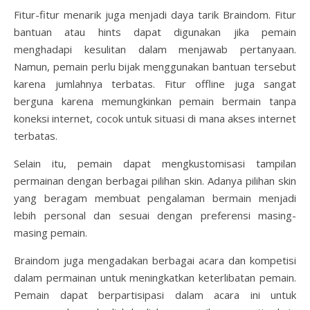
Fitur-fitur menarik juga menjadi daya tarik Braindom. Fitur
bantuan atau hints dapat digunakan jika pemain
menghadapi kesulitan dalam menjawab pertanyaan.
Namun, pemain perlu bijak menggunakan bantuan tersebut
karena jumlahnya terbatas. Fitur offline juga sangat
berguna karena memungkinkan pemain bermain tanpa
koneksi internet, cocok untuk situasi di mana akses internet
terbatas.
Selain itu, pemain dapat mengkustomisasi tampilan
permainan dengan berbagai pilihan skin. Adanya pilihan skin
yang beragam membuat pengalaman bermain menjadi
lebih personal dan sesuai dengan preferensi masing-
masing pemain.
Braindom juga mengadakan berbagai acara dan kompetisi
dalam permainan untuk meningkatkan keterlibatan pemain.
Pemain dapat berpartisipasi dalam acara ini untuk