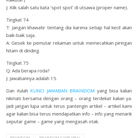
J: Klik salah satu kata ‘spot spot’ di utsawa (proper name).
Tingkat 74
T: Jangan khawatir tentang dia karena setiap hal kecil akan
baik-baik saja.
A: Gesek ke pemutar rekaman untuk memecahkan piringan
hitam di dinding.
Tingkat 75
Q: Ada berapa roda?
J: Jawabannya adalah 15.
Dan itulah
KUNCI JAWABAN BRAINDOM
yang bisa kalian
nikmati bersama dengan orang – orang terdekat kalian ya.
Jadi jangan lupa untuk terus pantengin artikel – artikel kami
agar kalian bisa terus mendapatkan info – info yang menarik
seputar game – game yang mengasah otak.
BRAINDOM
BRAINDOM GAME VIRAL