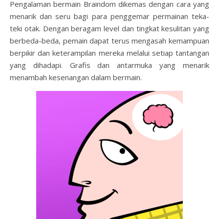
Pengalaman bermain Braindom dikemas dengan cara yang
menarik dan seru bagi para penggemar permainan teka-
teki otak. Dengan beragam level dan tingkat kesulitan yang
berbeda-beda, pemain dapat terus mengasah kemampuan
berpikir dan keterampilan mereka melalui setiap tantangan
yang dihadapi. Grafis dan antarmuka yang menarik
menambah kesenangan dalam bermain.